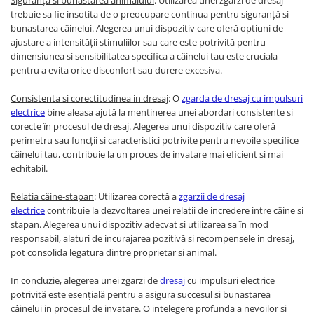
Siguranță si bunastarea animalului
: Utilizarea unei zgarzi de dresaj
trebuie sa fie insotita de o preocupare continua pentru siguranță si
Binocluri Night Vision
bunastarea câinelui. Alegerea unui dispozitiv care oferă optiuni de
Binocluri Optice
ajustare a intensității stimuliilor sau care este potrivită pentru
Lunete
dimensiunea si sensibilitatea specifica a câinelui tau este cruciala
pentru a evita orice disconfort sau durere excesiva.
Monocluri Profesionale
Monocluri Night Vision
Consistenta si corectitudinea in dresaj
: O
zgarda de dresaj cu impulsuri
electrice
bine aleasa ajută la mentinerea unei abordari consistente si
Monocluri Optice
corecte în procesul de dresaj. Alegerea unui dispozitiv care oferă
Telescoape
perimetru sau funcții si caracteristici potrivite pentru nevoile specifice
Trepiede
câinelui tau, contribuie la un proces de invatare mai eficient si mai
echitabil.
Lampi LED Smart
Ortopedie si Orteze
Relatia câine-stapan
: Utilizarea corectă a
zgarzii de dresaj
electrice
contribuie la dezvoltarea unei relatii de incredere intre câine si
Aparate medicale
stapan. Alegerea unui dispozitiv adecvat si utilizarea sa în mod
Produse ingrijire personala
responsabil, alaturi de incurajarea pozitivă si recompensele in dresaj,
pot consolida legatura dintre proprietar si animal.
Suporturi ortopedice si orteze
In concluzie, alegerea unei zgarzi de
dresaj
cu impulsuri electrice
potrivită este esențială pentru a asigura succesul si bunastarea
câinelui in procesul de invatare. O intelegere profunda a nevoilor si