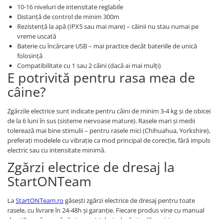
10-16 niveluri de intensitate reglabile
Distanță de control de minim 300m
Rezistență la apă (IPX5 sau mai mare) – câinii nu stau numai pe
vreme uscată
Baterie cu încărcare USB – mai practice decât bateriile de unică
folosință
Compatibilitate cu 1 sau 2 câini (dacă ai mai mulți)
E potrivită pentru rasa mea de
câine?
Zgărzile electrice sunt indicate pentru câini de minim 3-4 kg și de obicei
de la 6 luni în sus (sisteme nervoase mature). Rasele mari și medii
tolerează mai bine stimulii – pentru rasele mici (Chihuahua, Yorkshire),
preferați modelele cu vibrație ca mod principal de corecție, fără impuls
electric sau cu intensitate minimă.
Zgărzi electrice de dresaj la
StartONTeam
La
StartONTeam.ro
găsești zgărzi electrice de dresaj pentru toate
rasele, cu livrare în 24-48h și garanție. Fiecare produs vine cu manual