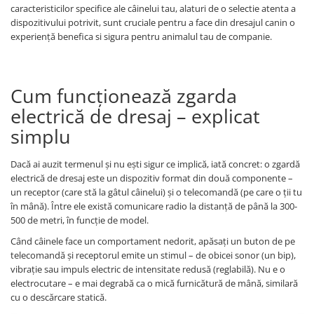
caracteristicilor specifice ale câinelui tau, alaturi de o selectie atenta a
dispozitivului potrivit, sunt cruciale pentru a face din dresajul canin o
experiență benefica si sigura pentru animalul tau de companie.
Cum funcționează zgarda
electrică de dresaj – explicat
simplu
Dacă ai auzit termenul și nu ești sigur ce implică, iată concret: o zgardă
electrică de dresaj este un dispozitiv format din două componente –
un receptor (care stă la gâtul câinelui) și o telecomandă (pe care o ții tu
în mână). Între ele există comunicare radio la distanță de până la 300-
500 de metri, în funcție de model.
Când câinele face un comportament nedorit, apăsați un buton de pe
telecomandă și receptorul emite un stimul – de obicei sonor (un bip),
vibrație sau impuls electric de intensitate redusă (reglabilă). Nu e o
electrocutare – e mai degrabă ca o mică furnicătură de mână, similară
cu o descărcare statică.