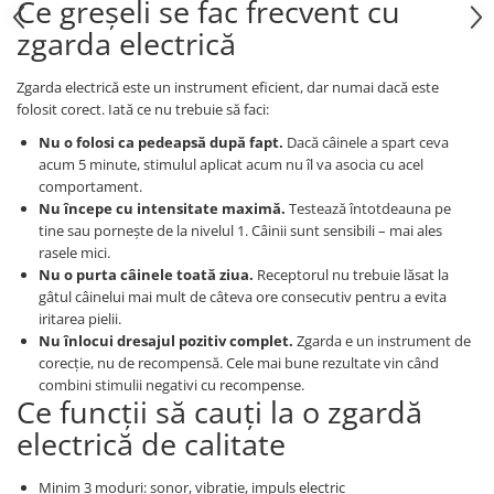
Ce greșeli se fac frecvent cu
zgarda electrică
Zgarda electrică este un instrument eficient, dar numai dacă este
folosit corect. Iată ce nu trebuie să faci:
Nu o folosi ca pedeapsă după fapt.
Dacă câinele a spart ceva
acum 5 minute, stimulul aplicat acum nu îl va asocia cu acel
comportament.
Nu începe cu intensitate maximă.
Testează întotdeauna pe
tine sau pornește de la nivelul 1. Câinii sunt sensibili – mai ales
rasele mici.
Nu o purta câinele toată ziua.
Receptorul nu trebuie lăsat la
gâtul câinelui mai mult de câteva ore consecutiv pentru a evita
iritarea pielii.
Nu înlocui dresajul pozitiv complet.
Zgarda e un instrument de
corecție, nu de recompensă. Cele mai bune rezultate vin când
combini stimulii negativi cu recompense.
Ce funcții să cauți la o zgardă
electrică de calitate
Minim 3 moduri: sonor, vibrație, impuls electric