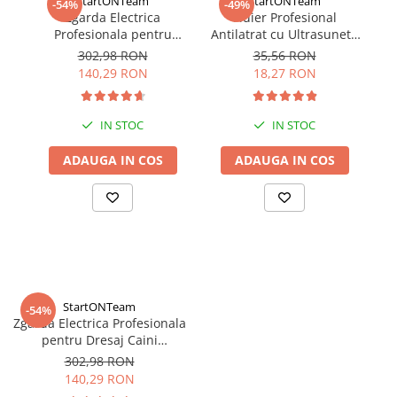
StartONTeam
StartONTeam
-54%
-49%
Zgarda Electrica
Fluier Profesional
Re
Profesionala pentru
Antilatrat cu Ultrasunete
A
Dresaj Caini Vanatoare,
pentru Dresaj, Indepartat
302,98 RON
35,56 RON
Antilatrat, cu
sau Alungat Caini
140,29 RON
18,27 RON
Telecomanda, Multicolora
Agresivi
IN STOC
IN STOC
ADAUGA IN COS
ADAUGA IN COS
StartONTeam
-54%
Zgarda Electrica Profesionala
pentru Dresaj Caini
Vanatoare, Antilatrat, cu
302,98 RON
Telecomanda, Multicolora
140,29 RON