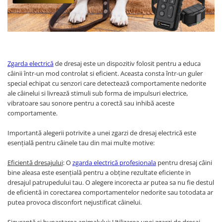
Camere Exterior
Camere Interior
Camere Spion
Control Acces & Accesorii
Zgarda electrică
de dresaj este un dispozitiv folosit pentru a educa
Accesorii
câinii într-un mod controlat si eficient. Aceasta consta într-un guler
Interfoane Video
special echipat cu senzori care detectează comportamente nedorite
ale câinelui si livrează stimuli sub forma de impulsuri electrice,
Dispozitive Ingrijire Corporala
vibratoare sau sonore pentru a corectă sau inhibă aceste
Echipament Dresaj
comportamente.
Aparate Anti Câini cu Ultrasunete –
Dispozitive Profesionale de
Importantă alegerii potrivite a unei zgarzi de dresaj electrică este
Protecție
esențială pentru câinele tau din mai multe motive:
Fluiere Anti-Latrat
Pet Care
Eficientă dresajului
: O
zgarda electrică profesionala
pentru dresaj câini
bine aleasa este esențială pentru a obține rezultate eficiente in
Zgarda Electrica
dresajul patrupedului tau. O alegere incorecta ar putea sa nu fie destul
Instrumente Optice
de eficientă in corectarea comportamentelor nedorite sau totodata ar
putea provoca disconfort nejustificat câinelui.
Binocluri Profesionale
Binocluri Digitale