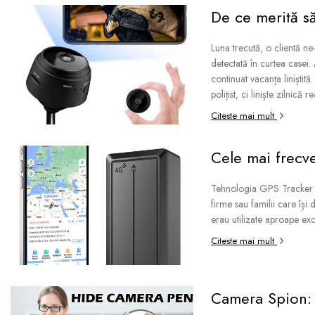
De ce merită s
Binocluri Night Vision
Binocluri Optice
Luna trecută, o clientă ne
Lunete
detectată în curtea casei.
Monocluri Profesionale
continuat vacanța liniștit
polițist, ci liniște zilnică 
Monocluri Night Vision
Monocluri Optice
Citeste mai mult
Telescoape
Cele mai frecve
Trepiede
Lampi LED Smart
Tehnologia GPS Tracker a d
Ortopedie si Orteze
firme sau familii care își
Aparate medicale
erau utilizate aproape excl
Produse ingrijire personala
Citeste mai mult
Suporturi ortopedice si orteze
Camera Spion: 