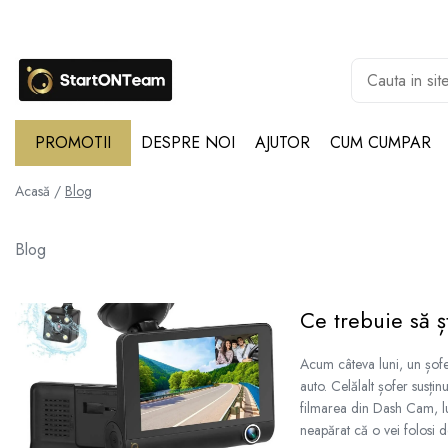
Promotii
Autoaparare & Siguranta Personala
Spray de autoaparare
PROMOTII
DESPRE NOI
AJUTOR
CUM CUMPAR
Articole Copii
Jucarii
Acasă /
Blog
Accesorii ingrijire copii
Blog
Irigatoare Nazale
Pre Lingurite Diversificare
Ce trebuie să 
Auto & Moto
GPS Tracker
Acum câteva luni, un șofe
Camere de Supraveghere
auto. Celălalt șofer susțin
Camera Vanatoare
filmarea din Dash Cam, lu
Camere Auto
neapărat că o vei folosi d