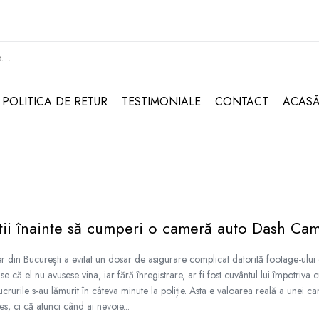
POLITICA DE RETUR
TESTIMONIALE
CONTACT
ACAS
știi înainte să cumperi o cameră auto Dash Ca
r din București a evitat un dosar de asigurare complicat datorită footage-ulu
use că el nu avusese vina, iar fără înregistrare, ar fi fost cuvântul lui împotriva 
crurile s-au lămurit în câteva minute la poliție. Asta e valoarea reală a unei 
es, ci că atunci când ai nevoie...