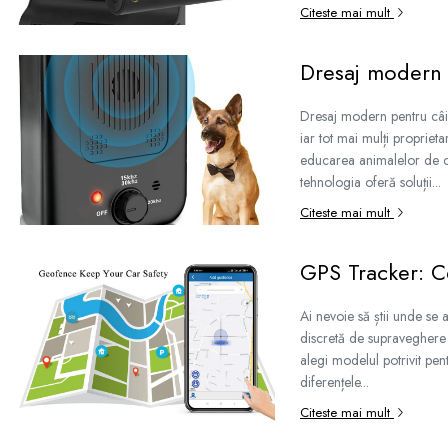
Camere Exterior
Citeste mai mult
Camere Interior
Dresaj modern p
Camere Spion
Control Acces & Accesorii
Dresaj modern pentru câini
Accesorii
iar tot mai mulți proprie
educarea animalelor de co
Interfoane Video
tehnologia oferă soluții...
Dispozitive Ingrijire Corporala
Citeste mai mult
Echipament Dresaj
Aparate Anti Câini cu Ultrasunete
– Dispozitive Profesionale de
GPS Tracker: C
Protecție
Fluiere Anti-Latrat
Ai nevoie să știi unde se 
Pet Care
discretă de supraveghere
Zgarda Electrica
alegi modelul potrivit pent
diferențele...
Instrumente Optice
Citeste mai mult
Binocluri Profesionale
Binocluri Digitale