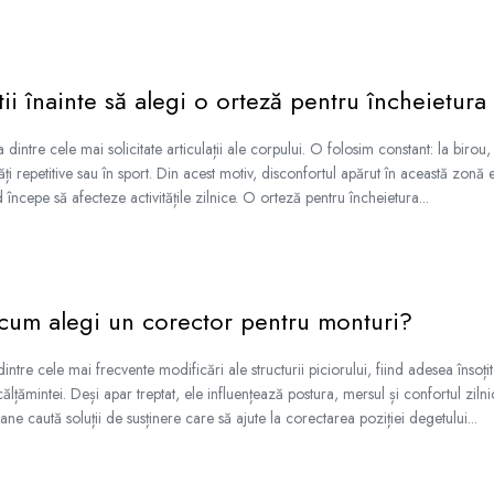
tii înainte să alegi o orteză pentru încheietura
 dintre cele mai solicitate articulații ale corpului. O folosim constant: la birou, 
ți repetitive sau în sport. Din acest motiv, disconfortul apărut în această zonă e
ncepe să afecteze activitățile zilnice. O orteză pentru încheietura...
cum alegi un corector pentru monturi?
intre cele mai frecvente modificări ale structurii piciorului, fiind adesea însoți
încălțămintei. Deși apar treptat, ele influențează postura, mersul și confortul ziln
ne caută soluții de susținere care să ajute la corectarea poziției degetului...