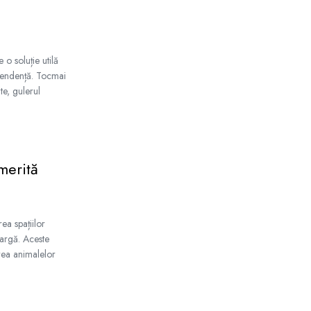
 o soluție utilă
ependență. Tocmai
te, gulerul
merită
ea spațiilor
largă. Aceste
rea animalelor