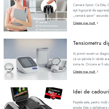
Camera Spion: Ce Este, C
ești îngrijorat de siguran
„cameră spion" ascunde em
Citeste mai mult
Tensiometru dig
Ai primit recent un diagn
că un părinte în vârstă ar
inima ta. Oricare ar fi si
Citeste mai mult
Idei de cadour
Paștele este, pentru mulți
simple. Este o sărbătoare a