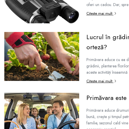
oferi un cadou. Dar, spre 
Citeste mai mult
Lucrul în grădin
orteză?
Primăvara aduce cu ea dori
grădinii, plantarea flori
aceste activități înseamnă
Citeste mai mult
Primăvara este
Primăvara aduce drumuri 
bună, crește și timpul pet
familie, sezonul cald vine