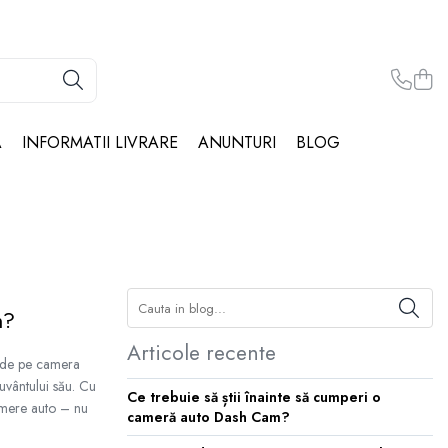
Ă
INFORMATII LIVRARE
ANUNTURI
BLOG
m?
Articole recente
i de pe camera
cuvântului său. Cu
Ce trebuie să știi înainte să cumperi o
camere auto – nu
cameră auto Dash Cam?