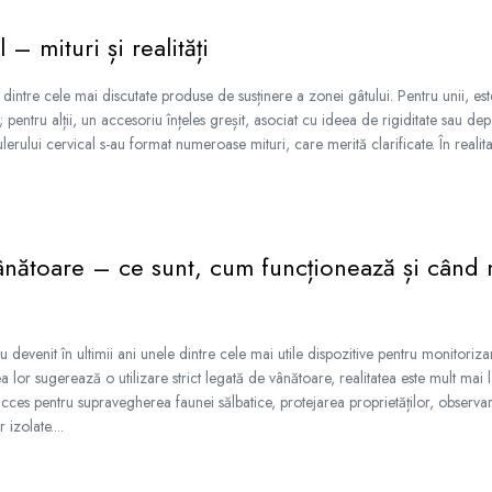
 – mituri și realități
 dintre cele mai discutate produse de susținere a zonei gâtului. Pentru unii, este
 pentru alții, un accesoriu înțeles greșit, asociat cu ideea de rigiditate sau d
ulerului cervical s-au format numeroase mituri, care merită clarificate. În realita
nătoare – ce sunt, cum funcționează și când 
evenit în ultimii ani unele dintre cele mai utile dispozitive pentru monitorizar
 lor sugerează o utilizare strict legată de vânătoare, realitatea este mult mai 
ucces pentru supravegherea faunei sălbatice, protejarea proprietăților, observa
izolate....