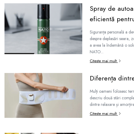
Spray de autoa
eficientă pentr
Siguranța personală a dev
despre deplasări seara, z
a avea la îndemână o solu
NATO...
Citeste mai mult
Diferența dintr
Mulți oameni folosesc term
descriu două stări complet 
dintre relaxare și amorțire
Citeste mai mult