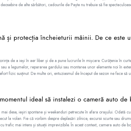
deosebire de alte sărbători, cadourile de Paște nu trebuie să fie spectaculoase
ă și protecția încheieturii mâinii. De ce este u
nța de a ieși în aer liber și de a pune lucrurile în mișcare. Curățenia în curt
lor sau a legumelor, repararea gardului sau montarea unor elemente noi în exte
 efort fizic susținut. De multe ori, entuziasmul de început de sezon ne face să ui
 momentul ideal să instalezi o cameră auto de
mai dese, ieșiri spontane și weekenduri petrecute în afara orașului. Odată c
recut la volan. Fie că vorbim despre deplasări zilnice, excursii scurte sau drum
 cu trafic mai intens și situații imprevizibile. În acest context, camera auto de 