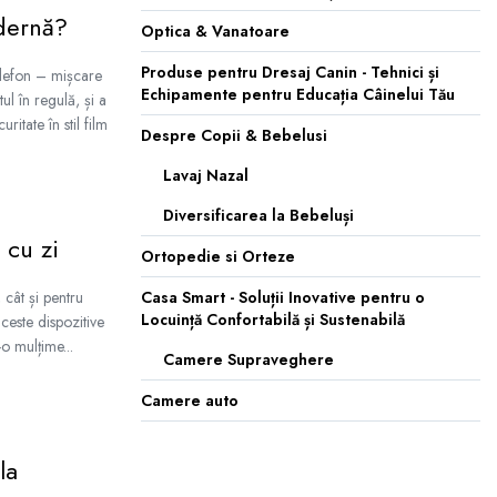
odernă?
Optica & Vanatoare
Produse pentru Dresaj Canin - Tehnici și
telefon – mișcare
Echipamente pentru Educația Câinelui Tău
ul în regulă, și a
itate în stil film
Despre Copii & Bebelusi
Lavaj Nazal
Diversificarea la Bebeluși
 cu zi
Ortopedie si Orteze
 cât și pentru
Casa Smart - Soluții Inovative pentru o
Locuință Confortabilă și Sustenabilă
aceste dispozitive
-o mulțime...
Camere Supraveghere
Camere auto
la