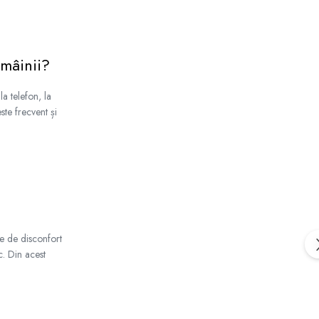
 mâinii?
la telefon, la
ste frecvent și
te de disconfort
ic. Din acest