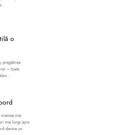
...
tilă o
e, pregătirea
rior – toate
tăm...
 bord
u vremea mai
uri mai lungi spre
bord devine un