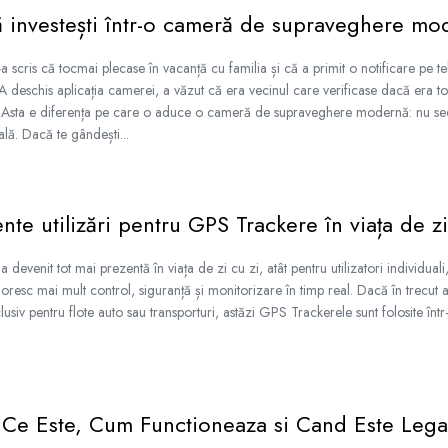
ă investești într-o cameră de supraveghere m
-a scris că tocmai plecase în vacanță cu familia și că a primit o notificare pe 
 A deschis aplicația camerei, a văzut că era vecinul care verificase dacă era tot
ă. Asta e diferența pe care o aduce o cameră de supraveghere modernă: nu secur
reală. Dacă te gândești...
nte utilizări pentru GPS Trackere în viața de zi
evenit tot mai prezentă în viața de zi cu zi, atât pentru utilizatori individuali,
 doresc mai mult control, siguranță și monitorizare în timp real. Dacă în trecut 
usiv pentru flote auto sau transporturi, astăzi GPS Trackerele sunt folosite într
Ce Este, Cum Functioneaza si Cand Este Lega