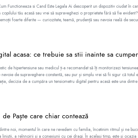
um Functioneaza si Cand Este Legala Ai descoperit un dispozitiv ciudat în ca
ța copilului tău acasă sau vrei să supraveghezi o proprietate fără să fie evide
oții foarte diferite — curiozitate, teamă, prudență sau nevoia reală de securit
ital acasa: ce trebuie sa stii inainte sa cumper
ostic de hipertensiune sau medicul ți-a recomandat să îți monitorizezi tensiun
e nevoie de supraveghere constantă, sau pur și simplu vrei să fii sigur că totul 
tuația, decizia de a cumpăra un tensiometru digital pentru acasă este una dintre 
i de Paște care chiar contează
 dintre noi, momentul în care ne revedem cu familia, încetinim ritmul și ne bu
 liniștii, a reînnoirii și a conexiunii cu cei dragi. În același timp, este și ocazi