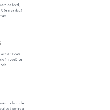
mera de hotel,
nt? Căutarea după
ate....
i
ea acasă? Poate
este în regulă cu
cele...
curăm de lucrurile
a perfectă pentru a