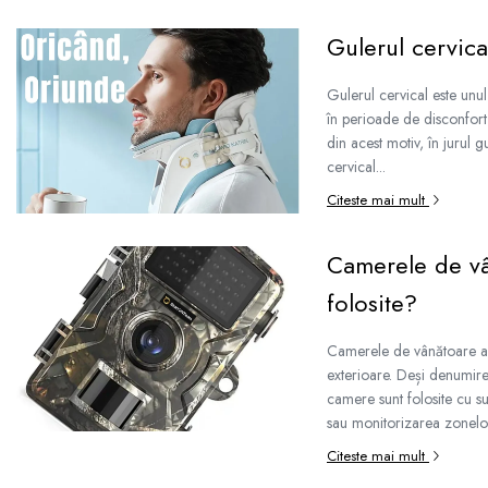
Gulerul cervical
Gulerul cervical este unul
în perioade de disconfort;
din acest motiv, în jurul g
cervical...
Citeste mai mult
Camerele de vâ
folosite?
Camerele de vânătoare au d
exterioare. Deși denumirea
camere sunt folosite cu s
sau monitorizarea zonelor 
Citeste mai mult