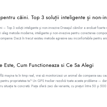
entru câini. Top 3 soluții inteligente și non-i
 – Top 3 soluții inteligente și non-invazive Dresajul câinilor a evoluat foarte mu
tari aleg metode moderne, inteligente și non-invazive pentru corectarea compor
mpanie. Dacă în trecut existau metode agresive sau inconfortabile pentru ani
e Este, Cum Functioneaza si Ce Sa Alegi
află mașina ta în timp real, vrei să monitorizezi un animal de companie sau cauț
 pentru proprietatea ta? Un GPS tracker rezolvă toate aceste probleme — da
ru situația ta concretă. Piața oferă zeci de variante, cu prețuri între 50 și 500 