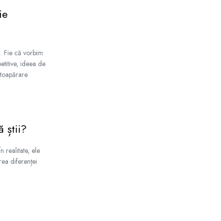
ie
. Fie că vorbim
etitive, ideea de
utoapărare
 știi?
 realitate, ele
rea diferenței