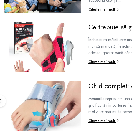
accesoriu esențial...
Citeste mai mult
Ce trebuie să ș
Încheietura mâinii este una
muncă manuală, în activită
adesea ignorat până când î
Citeste mai mult
Ghid complet: 
Monturile reprezintă una d
și dificultăți în purtarea 
motiv, tot mai multe persoa
Citeste mai mult