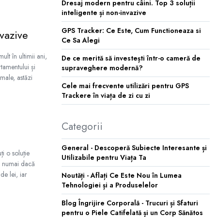
Dresaj modern pentru câini. Top 3 soluții
inteligente și non-invazive
GPS Tracker: Ce Este, Cum Functioneaza si
nvazive
Ce Sa Alegi
lt în ultimii ani,
De ce merită să investești într-o cameră de
tamentului și
supraveghere modernă?
male, astăzi
Cele mai frecvente utilizări pentru GPS
Trackere în viața de zi cu zi
Categorii
General - Descoperă Subiecte Interesante și
i o soluție
Utilizabile pentru Viața Ta
r numai dacă
de lei, iar
Noutăți - Aflați Ce Este Nou în Lumea
Tehnologiei și a Produselelor
Blog Îngrijire Corporală - Trucuri și Sfaturi
pentru o Piele Catifelată și un Corp Sănătos