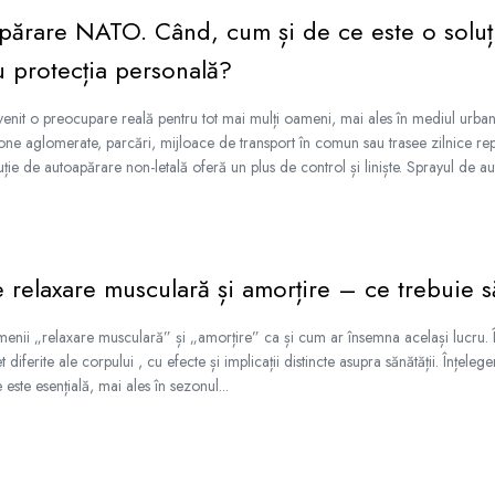
părare NATO. Când, cum și de ce este o soluț
u protecția personală?
enit o preocupare reală pentru tot mai mulți oameni, mai ales în mediul urban
one aglomerate, parcări, mijloace de transport în comun sau trasee zilnice rep
ție de autoapărare non-letală oferă un plus de control și liniște. Sprayul de a
e relaxare musculară și amorțire – ce trebuie să
enii „relaxare musculară” și „amorțire” ca și cum ar însemna același lucru. În
diferite ale corpului , cu efecte și implicații distincte asupra sănătății. Înțelege
 este esențială, mai ales în sezonul...