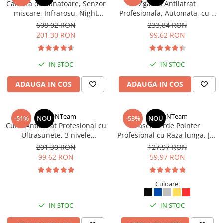
Camera de Vanatoare, Senzor
Zgarda Antilatrat
miscare, Infrarosu, Night
Profesionala, Automata, cu 7
Vision, Camuflaj Verde
Nivele de Vibratie, Bip,
608,02 RON
233,84 RON
Reglabila, Portocalie
201,30 RON
99,62 RON
IN STOC
IN STOC
ADAUGA IN COS
ADAUGA IN COS
StartONTeam
StartONTeam
-51%
NOU
-53%
NOU
Cutie Antilatrat Profesional cu
Laser Verde Pointer
Ultrasunete, 3 nivele
Profesional cu Raza lunga, Joc
reglabile, de interior si
de Lumini, Acumulator, USB,
201,30 RON
127,97 RON
exterior
Pentru prezentari Birou si
99,62 RON
59,97 RON
Constructii
Culoare:
IN STOC
IN STOC