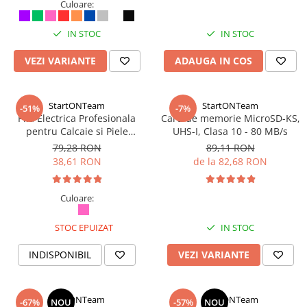
Culoare:
IN STOC
IN STOC
VEZI VARIANTE
ADAUGA IN COS
StartONTeam
StartONTeam
-51%
-7%
Pila Electrica Profesionala
Card de memorie MicroSD-KS,
pentru Calcaie si Piele
UHS-I, Clasa 10 - 80 MB/s
Crapata, 4 Capete, Bec LED,
79,28 RON
89,11 RON
Acumulator
38,61 RON
de la 82,68 RON
Culoare:
STOC EPUIZAT
IN STOC
INDISPONIBIL
VEZI VARIANTE
StartONTeam
StartONTeam
-67%
NOU
-57%
NOU