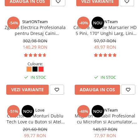
ADAUGA IN COS
VEZI VARIANTE
StartONTeam
StartONTeam
-54%
-49%
NOU
Zgarda Electrica Profesionala
Camera Auto de Marsarier HD
pentru Dresaj Caini
5 Pini, 170° Unghi Larg, Linii
Vanatoare, Antilatrat, cu
Ghidaj, Instalare Universala
302,98 RON
97,97 RON
Telecomanda, Multicolora
140,29 RON
49,97 RON
Culoare:
IN STOC
IN STOC
VEZI VARIANTE
ADAUGA IN COS
Tech Love
StartONTeam
-51%
NOU
-48%
NOU
Corector de Monturi Dublu
Megafon Portabil Profesional
Tech Love cu Buton si Atele
cu Microfon si Acumulator,
Reglabile pentru Hallux
Sirena, Inregistrare, Raza
201,60 RON
149,97 RON
Valgus, Albastru
300m
99,77 RON
77,97 RON