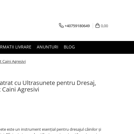
+40759180649
0,00
RMATII LIVRARE
ANUNTURI
BLOG
 Caini Agresivi
latrat cu Ultrasunete pentru Dresaj,
 Caini Agresivi
nete este un instrument esențial pentru dresajul câinilor și