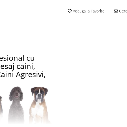
Adauga la Favorite
Cere 
fesional cu
saj caini,
ini Agresivi,