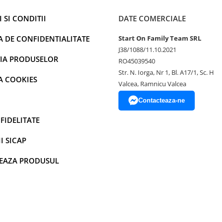
 SI CONDITII
DATE COMERCIALE
A DE CONFIDENTIALITATE
Start On Family Team SRL
J38/1088/11.10.2021
IA PRODUSELOR
RO45039540
Str. N. Iorga, Nr 1, Bl. A17/1, Sc. H
A COOKIES
Valcea, Ramnicu Valcea
Contacteaza-ne
FIDELITATE
I SICAP
EAZA PRODUSUL
. Fluierele noastre anti latrat au o
 rotite.