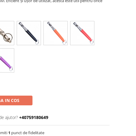
vi. Eficient și ușor de utilizat, acesta este util pentru orice
A IN COS
de ajutor?
+40759180649
imiti
1
punct de fidelitate