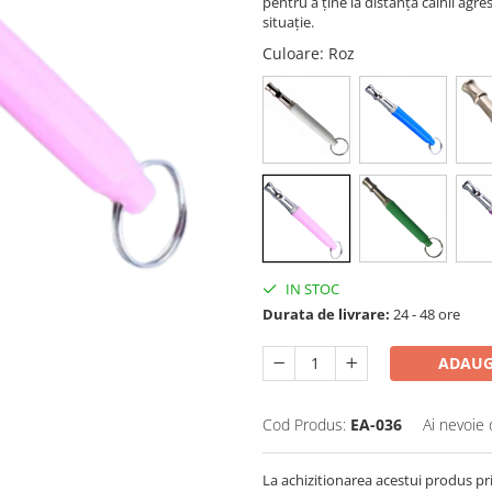
pentru a ține la distanță câinii agresi
situație.
Culoare
: Roz
IN STOC
Durata de livrare:
24 - 48 ore
ADAUG
Cod Produs:
EA-036
Ai nevoie 
La achizitionarea acestui produs pr