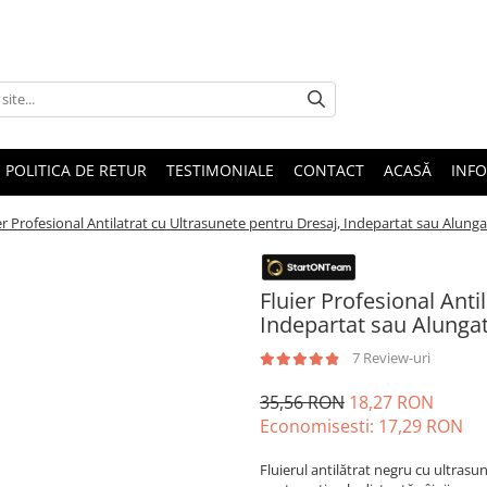
POLITICA DE RETUR
TESTIMONIALE
CONTACT
ACASĂ
INFO
er Profesional Antilatrat cu Ultrasunete pentru Dresaj, Indepartat sau Alungat
Fluier Profesional Anti
Indepartat sau Alungat
7 Review-uri
35,56 RON
18,27 RON
Economisesti:
17,29
RON
Fluierul antilătrat negru cu ultrasu