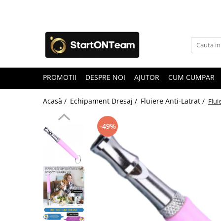
Promotii
Autoaparare & Siguranta Personala
Spray de autoaparare
PROMOTII
DESPRE NOI
AJUTOR
CUM CUMPAR
Articole Copii
Jucarii
Acasă /
Echipament Dresaj /
Fluiere Anti-Latrat /
Flui
Accesorii ingrijire copii
Irigatoare Nazale
-49%
Pre Lingurite Diversificare
Auto & Moto
GPS Tracker
Camere de Supraveghere
Camera Vanatoare
Camere Auto