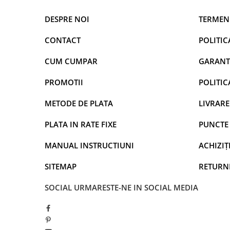
DESPRE NOI
TERMENI
CONTACT
POLITIC
CUM CUMPAR
GARANT
PROMOTII
POLITIC
METODE DE PLATA
LIVRARE
PLATA IN RATE FIXE
PUNCTE 
MANUAL INSTRUCTIUNI
ACHIZIȚI
SITEMAP
RETURN
SOCIAL
URMARESTE-NE IN SOCIAL MEDIA
FRECVENȚE REGLABILE
Fiecare caine reactioneaza diferit la fluierele
StartONTeam
piulita si un surub care schimba frecventa atunci cand sunt