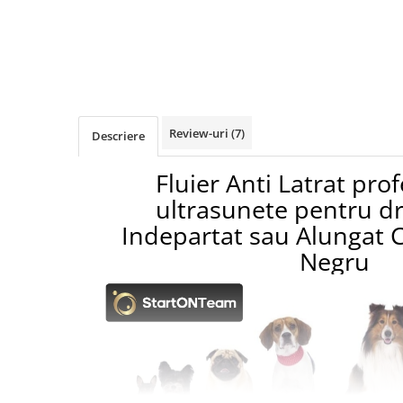
Binocluri Night Vision
Binocluri Optice
Lunete
Monocluri Profesionale
Monocluri Night Vision
Review-uri
(7)
Descriere
Monocluri Optice
Telescoape
Fluier Anti Latrat pro
Trepiede
ultrasunete pentru dre
Lampi LED Smart
Indepartat sau Alungat Ca
Ortopedie si Orteze
Negru
Aparate medicale
Produse ingrijire personala
Suporturi ortopedice si orteze