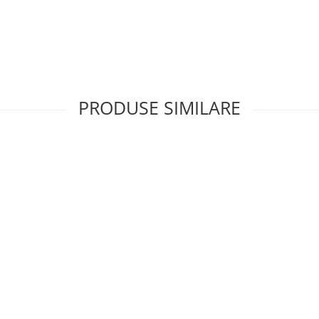
rivit pentru toate rasele de caini,
ul dumneavoastra.
lui dumneavoastra continua sa
PRODUSE SIMILARE
frecventa joasa pot atrage cu
resante momente ale zilei.