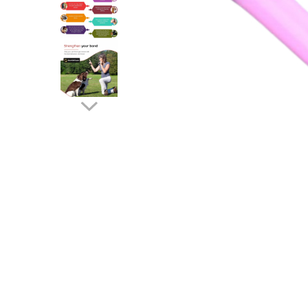
Camere Exterior
Camere Interior
Camere Spion
Control Acces & Accesorii
Accesorii
Interfoane Video
Dispozitive Ingrijire Corporala
Echipament Dresaj
Aparate Anti Câini cu Ultrasunete –
Dispozitive Profesionale de
Distribuie
Protecție
pe
Fluiere Anti-Latrat
Facebook
Pet Care
Zgarda Electrica
Instrumente Optice
Binocluri Profesionale
Binocluri Digitale