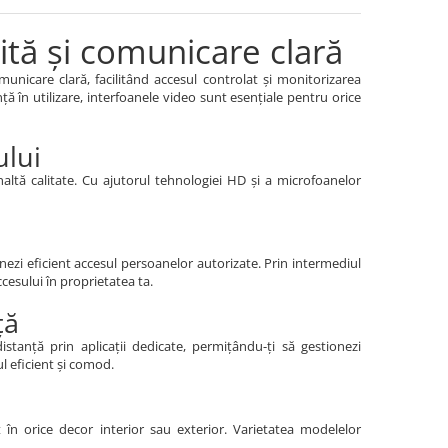
ită și comunicare clară
municare clară, facilitând accesul controlat și monitorizarea
ință în utilizare, interfoanele video sunt esențiale pentru orice
ului
naltă calitate. Cu ajutorul tehnologiei HD și a microfoanelor
onezi eficient accesul persoanelor autorizate. Prin intermediul
ccesului în proprietatea ta.
ță
stanță prin aplicații dedicate, permițându-ți să gestionezi
ul eficient și comod.
în orice decor interior sau exterior. Varietatea modelelor