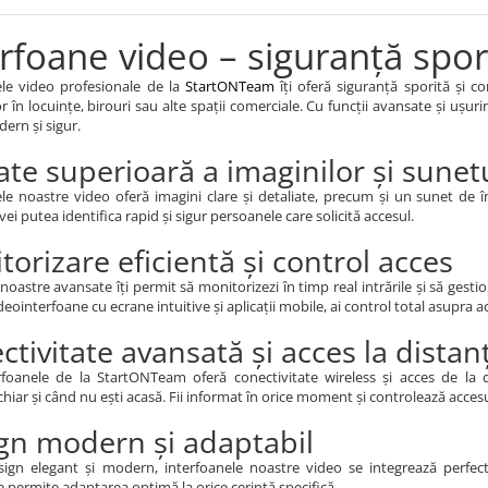
rfoane video – siguranță spor
ele video profesionale de la
StartONTeam
îți oferă siguranță sporită și co
lor în locuințe, birouri sau alte spații comerciale. Cu funcții avansate și ușur
ern și sigur.
tate superioară a imaginilor și sunet
le noastre video oferă imagini clare și detaliate, precum și un sunet de î
vei putea identifica rapid și sigur persoanele care solicită accesul.
torizare eficientă și control acces
noastre avansate îți permit să monitorizezi în timp real intrările și să gesti
deointerfoane cu ecrane intuitive și aplicații mobile, ai control total asupra a
ctivitate avansată și acces la distan
rfoanele de la StartONTeam oferă conectivitate wireless și acces de la di
i chiar și când nu ești acasă. Fii informat în orice moment și controlează acces
gn modern și adaptabil
ign elegant și modern, interfoanele noastre video se integrează perfect 
e permite adaptarea optimă la orice cerință specifică.