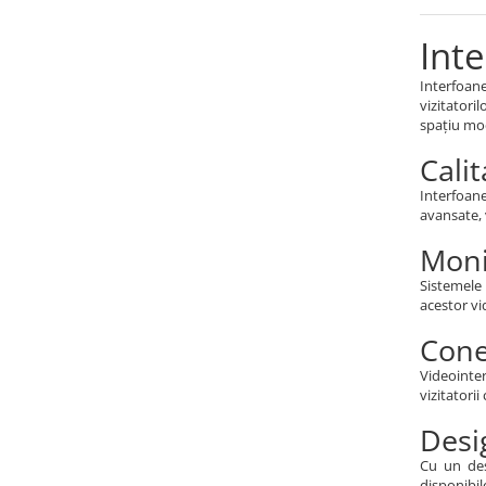
Binocluri Night Vision
Inte
Binocluri Optice
Lunete
Interfoan
vizitatori
Monocluri Profesionale
spațiu mod
Monocluri Night Vision
Cali
Monocluri Optice
Interfoane
Telescoape
avansate, 
Trepiede
Moni
Lampi LED Smart
Sistemele 
Ortopedie si Orteze
acestor vi
Aparate medicale
Cone
Produse ingrijire personala
Videointe
vizitatori
Suporturi ortopedice si orteze
Desi
Cu un des
disponibil