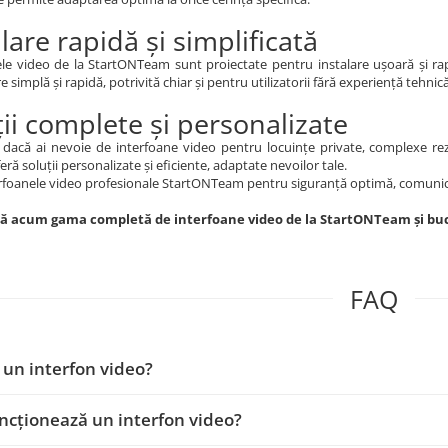
lare rapidă și simplificată
le video de la StartONTeam sunt proiectate pentru instalare ușoară și rapi
 simplă și rapidă, potrivită chiar și pentru utilizatorii fără experiență tehnică
ții complete și personalizate
 dacă ai nevoie de interfoane video pentru locuințe private, complexe rezi
eră soluții personalizate și eficiente, adaptate nevoilor tale.
rfoanele video profesionale StartONTeam pentru siguranță optimă, comunicar
 acum gama completă de interfoane video de la StartONTeam și bucură
FAQ
 un interfon video?
cționează un interfon video?