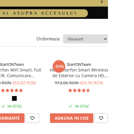
Ordoneaza:
StartONTeam
StartONTeam
-50%
rfon WiFi Smart, Full
Videointerfon Smart Wireless
 IR, Comunicare
de Exterior cu Camera HD,
ctionala, Senzor de
Senzor Miscare, Night Vision
0 RON
353,82 RON
913,06 RON
455,50 RON
re si Night Vision
IN STOC
IN STOC
 VARIANTE
ADAUGA IN COS