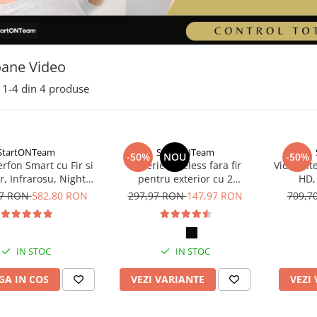
oane Video
1-
4
din
4
produse
StartONTeam
StartONTeam
-50%
NOU
-50%
erfon Smart cu Fir si
Sonerie wireless fara fir
Videointe
, Infrarosu, Night
pentru exterior cu 2
HD,
ion, Comunicare
receptoare, 5 Nivele de
Bidire
47 RON
582,80 RON
297,97 RON
147,97 RON
709,7
idirectionala
Volum, 60 de Melodii, IP55,
Misca
300m
IN STOC
IN STOC
A IN COS
VEZI VARIANTE
VEZI