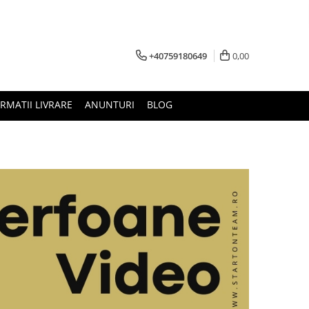
+40759180649
0,00
RMATII LIVRARE
ANUNTURI
BLOG