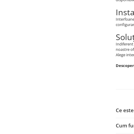
Insta
Interfoane
configurare
Solu
Indiferent
noastre of
Alege inte
Descoperă
Ce este
Cum fun