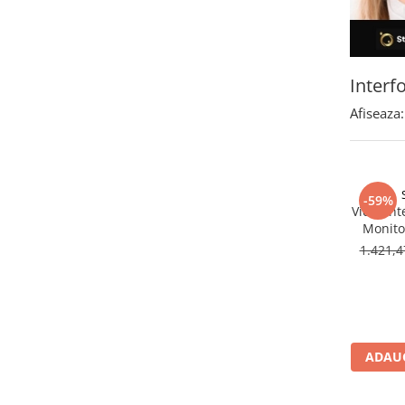
Camere Exterior
Camere Interior
Camere Spion
Interf
Control Acces & Accesorii
Afiseaza:
Accesorii
Interfoane Video
Dispozitive Ingrijire Corporala
Echipament Dresaj
-59%
Videoint
Aparate Anti Câini cu Ultrasunete –
Monitor
Dispozitive Profesionale de
Vis
1.421,
Protecție
B
Fluiere Anti-Latrat
Pet Care
Zgarda Electrica
Instrumente Optice
ADAUG
Binocluri Profesionale
Binocluri Digitale