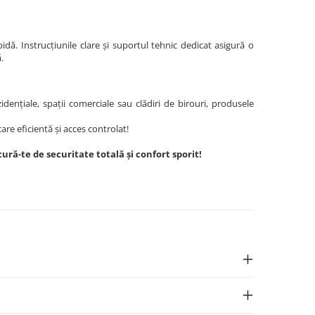
dă. Instrucțiunile clare și suportul tehnic dedicat asigură o
.
dențiale, spații comerciale sau clădiri de birouri, produsele
e eficientă și acces controlat!
-te de securitate totală și confort sporit!