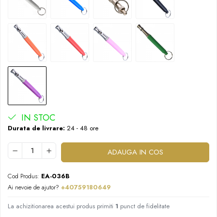
IN STOC
Durata de livrare:
24 - 48 ore
ADAUGA IN COS
Cod Produs:
EA-036B
Ai nevoie de ajutor?
+40759180649
La achizitionarea acestui produs primiti
1
punct de fidelitate