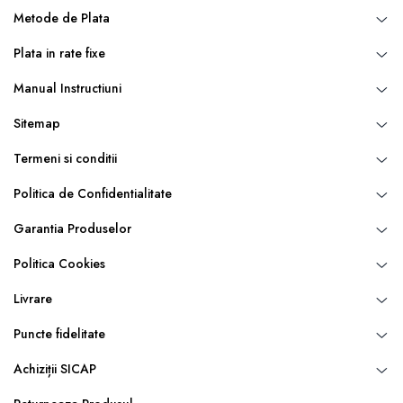
Metode de Plata
Plata in rate fixe
Manual Instructiuni
Sitemap
Termeni si conditii
Politica de Confidentialitate
Garantia Produselor
ABSOLUT SIGUR
Fluierul pentru caini este fabricat din otel inoxidabil 304, iar
Politica Cookies
frecventele cu ultrasunete atrag atentia cainilor fara a le afecta
auzul si fara a crea probleme de sanatate.
Livrare
Puncte fidelitate
Achiziții SICAP