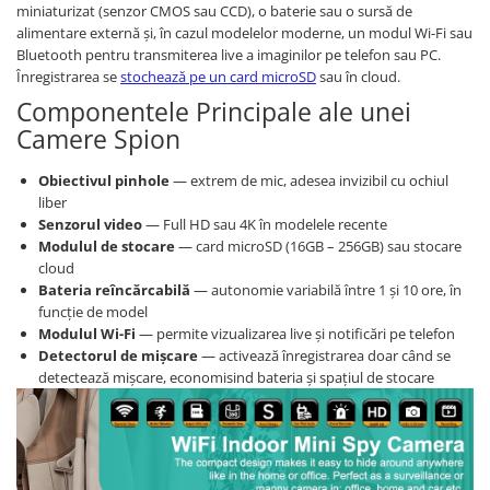
miniaturizat (senzor CMOS sau CCD), o baterie sau o sursă de
alimentare externă și, în cazul modelelor moderne, un modul Wi-Fi sau
Bluetooth pentru transmiterea live a imaginilor pe telefon sau PC.
Înregistrarea se
stochează pe un card microSD
sau în cloud.
Componentele Principale ale unei
Camere Spion
Obiectivul pinhole
— extrem de mic, adesea invizibil cu ochiul
liber
Senzorul video
— Full HD sau 4K în modelele recente
Modulul de stocare
— card microSD (16GB – 256GB) sau stocare
cloud
Bateria reîncărcabilă
— autonomie variabilă între 1 și 10 ore, în
funcție de model
Modulul Wi-Fi
— permite vizualizarea live și notificări pe telefon
Detectorul de mișcare
— activează înregistrarea doar când se
detectează mișcare, economisind bateria și spațiul de stocare