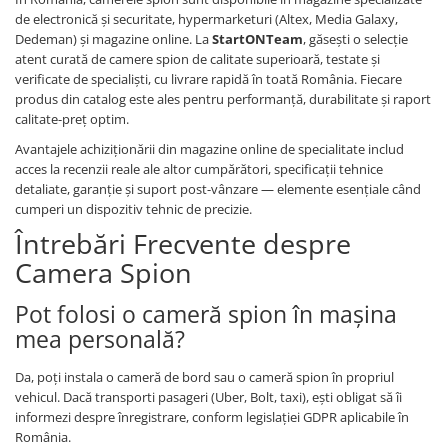
de electronică și securitate, hypermarketuri (Altex, Media Galaxy,
Dedeman) și magazine online. La
StartONTeam
, găsești o selecție
atent curată de camere spion de calitate superioară, testate și
verificate de specialiști, cu livrare rapidă în toată România. Fiecare
produs din catalog este ales pentru performanță, durabilitate și raport
calitate-preț optim.
Avantajele achiziționării din magazine online de specialitate includ
acces la recenzii reale ale altor cumpărători, specificații tehnice
detaliate, garanție și suport post-vânzare — elemente esențiale când
cumperi un dispozitiv tehnic de precizie.
Întrebări Frecvente despre
Camera Spion
Pot folosi o cameră spion în mașina
mea personală?
Da, poți instala o cameră de bord sau o cameră spion în propriul
vehicul. Dacă transporti pasageri (Uber, Bolt, taxi), ești obligat să îi
informezi despre înregistrare, conform legislației GDPR aplicabile în
România.