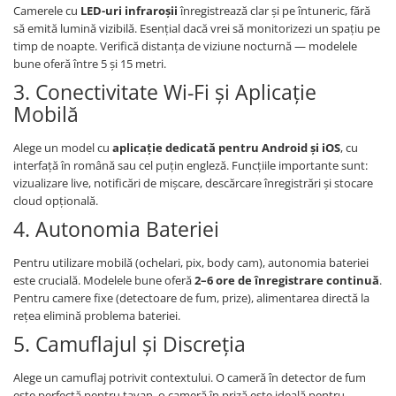
Camerele cu
LED-uri infraroșii
înregistrează clar și pe întuneric, fără
să emită lumină vizibilă. Esențial dacă vrei să monitorizezi un spațiu pe
timp de noapte. Verifică distanța de viziune nocturnă — modelele
bune oferă între 5 și 15 metri.
3. Conectivitate Wi-Fi și Aplicație
Mobilă
Alege un model cu
aplicație dedicată pentru Android și iOS
, cu
interfață în română sau cel puțin engleză. Funcțiile importante sunt:
vizualizare live, notificări de mișcare, descărcare înregistrări și stocare
cloud opțională.
4. Autonomia Bateriei
Pentru utilizare mobilă (ochelari, pix, body cam), autonomia bateriei
este crucială. Modelele bune oferă
2–6 ore de înregistrare continuă
.
Pentru camere fixe (detectoare de fum, prize), alimentarea directă la
rețea elimină problema bateriei.
5. Camuflajul și Discreția
Alege un camuflaj potrivit contextului. O cameră în detector de fum
este perfectă pentru tavan, o cameră în priză este ideală pentru