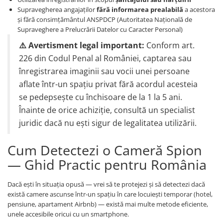
Supravegherea angajaților
fără informarea prealabilă
a acestora
și fără consimțământul ANSPDCP (Autoritatea Națională de
Supraveghere a Prelucrării Datelor cu Caracter Personal)
⚠️ Avertisment legal important:
Conform art.
226 din Codul Penal al României, captarea sau
înregistrarea imaginii sau vocii unei persoane
aflate într-un spațiu privat fără acordul acesteia
se pedepsește cu închisoare de la 1 la 5 ani.
Înainte de orice achiziție, consultă un specialist
juridic dacă nu ești sigur de legalitatea utilizării.
Cum Detectezi o Cameră Spion
— Ghid Practic pentru România
Dacă ești în situația opusă — vrei să te protejezi și să detectezi dacă
există camere ascunse într-un spațiu în care locuiești temporar (hotel,
pensiune, apartament Airbnb) — există mai multe metode eficiente,
unele accesibile oricui cu un smartphone.