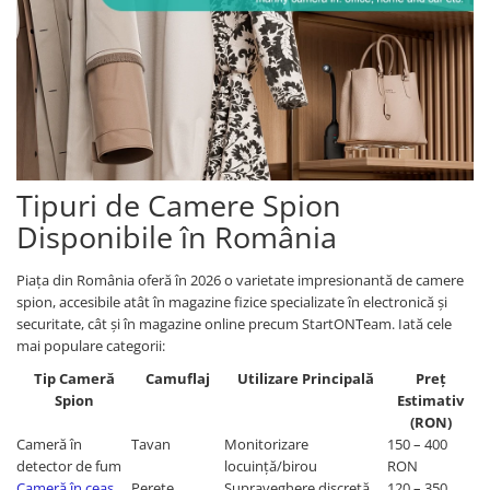
Tipuri de Camere Spion
Disponibile în România
Piața din România oferă în 2026 o varietate impresionantă de camere
spion, accesibile atât în magazine fizice specializate în electronică și
securitate, cât și în magazine online precum StartONTeam. Iată cele
mai populare categorii:
Tip Cameră
Camuflaj
Utilizare Principală
Preț
Spion
Estimativ
(RON)
Cameră în
Tavan
Monitorizare
150 – 400
detector de fum
locuință/birou
RON
Cameră în ceas
Perete
Supraveghere discretă
120 – 350