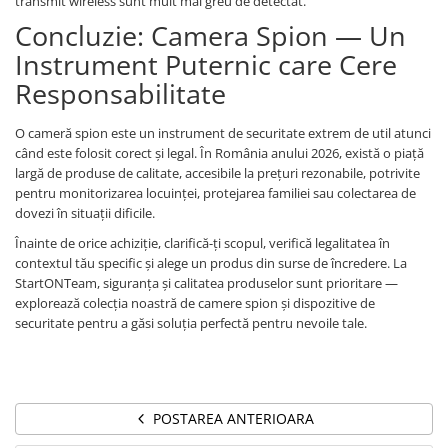
transmit wireless sunt mult mai greu de detectat.
Concluzie: Camera Spion — Un
Instrument Puternic care Cere
Responsabilitate
O cameră spion este un instrument de securitate extrem de util atunci
când este folosit corect și legal. În România anului 2026, există o piață
largă de produse de calitate, accesibile la prețuri rezonabile, potrivite
pentru monitorizarea locuinței, protejarea familiei sau colectarea de
dovezi în situații dificile.
Înainte de orice achiziție, clarifică-ți scopul, verifică legalitatea în
contextul tău specific și alege un produs din surse de încredere. La
StartONTeam, siguranța și calitatea produselor sunt prioritare —
explorează colecția noastră de camere spion și dispozitive de
securitate pentru a găsi soluția perfectă pentru nevoile tale.
POSTAREA ANTERIOARA