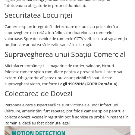
întotdeauna obligatorie în propriul domiciliu).
Securitatea Locuinței
Camerele spion integrate în detectoare de fum sau prize oferă o
supraveghere discretă a intrărilor, coridoarelor sau camerelor
valoroase. Spre deosebire de camerele CCTV vizibile, nu atrag atenția
hoților care ar putea să le evite sau să le distrugă.
Supravegherea unui Spațiu Comercial
Mici afaceri românești — magazine de cartier, saloane, birouri —
folosesc camere spion camuflate pentru a preveni furtul intern sau
extern. Obligatoriu: afișarea unui anunț vizibil că spațiul este
supravegheat video, conform
Legii 190/2018 (GDPR România)
.
Colectarea de Dovezi
Persoanele care suspectează că sunt victime ale unor infracțiuni
(hărțuire, amenințări, furt repetat) pot folosi camere spion pentru a
colecta dovezi. Aceste înregistrări pot fi admise ca probe în instanță în
România, dacă au fost obținute legal.