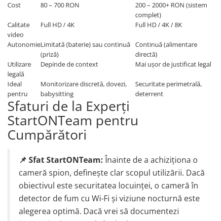
Cost
80 – 700 RON
200 – 2000+ RON (sistem
complet)
Calitate
Full HD / 4K
Full HD / 4K / 8K
video
Autonomie
Limitată (baterie) sau continuă
Continuă (alimentare
(priză)
directă)
Utilizare
Depinde de context
Mai ușor de justificat legal
legală
Ideal
Monitorizare discretă, dovezi,
Securitate perimetrală,
pentru
babysitting
deterrent
Sfaturi de la Experți
StartONTeam pentru
Cumpărători
📌 Sfat StartONTeam:
Înainte de a achiziționa o
cameră spion, definește clar scopul utilizării. Dacă
obiectivul este securitatea locuinței, o cameră în
detector de fum cu Wi-Fi și viziune nocturnă este
alegerea optimă. Dacă vrei să documentezi