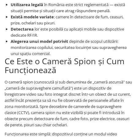
Utilizarea legală
în România este strict reglementată — există
situații permise și situații care atrag răspundere penală.
Există modele variate
: camere în detectoare de fum, ceasuri,
prize, ochelari sau pixuri.
Detectarea
lor este posibilă cu aplicații mobile sau dispozitive
dedicate RF/IR.
Alegerea unui model potrivit
depinde de scopul utilizării:
monitorizarea copilului, securitatea locuinței sau supravegherea
unui spațiu comercial.
Ce Este o Cameră Spion și Cum
Funcționează
O cameră spion (cunoscută și sub denumirea de „cameră ascunsă" sau
„cameră de supraveghere camuflată") este un dispozitiv de
înregistrare video sau foto integrat discret într-un obiect de uz curent,
astfel încât prezența sa să nu fie observată de persoanele aflate în
zona monitorizată. Spre deosebire de camerele de supraveghere
clasice (CCTV), camera spion nu este vizibilă și poate fi introdusă în
obiecte precum detectoare de fum, cadre foto, prize electrice, ceasuri
de perete, pixuri sau chiar ochelari.
Funcționarea este simplă: dispozitivul conține un modul video