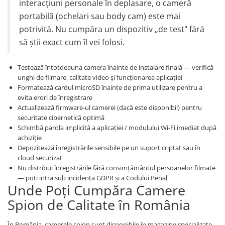
interacțiuni personale în deplasare, o cameră
portabilă (ochelari sau body cam) este mai
potrivită. Nu cumpăra un dispozitiv „de test" fără
să știi exact cum îl vei folosi.
Testează întotdeauna camera înainte de instalare finală — verifică
unghi de filmare, calitate video și funcționarea aplicației
Formatează cardul microSD înainte de prima utilizare pentru a
evita erori de înregistrare
Actualizează firmware-ul camerei (dacă este disponibil) pentru
securitate cibernetică optimă
Schimbă parola implicită a aplicației / modulului Wi-Fi imediat după
achiziție
Depozitează înregistrările sensibile pe un suport criptat sau în
cloud securizat
Nu distribui înregistrările fără consimțământul persoanelor filmate
— poți intra sub incidența GDPR și a Codului Penal
Unde Poți Cumpăra Camere
Spion de Calitate în România
În România, camerele spion sunt disponibile în magazine specializate