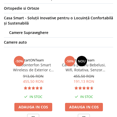
Ortopedie si Orteze
Casa Smart - Soluții Inovative pentru o Locuință Confortabilă
și Sustenabilă
Camere Supraveghere
Camere auto
StartONTeam
StartONTeam
-50%
-58%
NOU
Videointerfon Smart
Camera pentru Bebelusi,
Vi
Wireless de Exterior cu
Wifi, Rotativa, Senzor
F
Camera HD, Senzor
Miscare, Audio
Bi
913,06 RON
455,50 RON
Miscare, Night Vision
Bidirectional
M
455,50 RON
191,13 RON
IN STOC
IN STOC
ADAUGA IN COS
ADAUGA IN COS