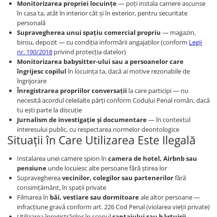
Monitorizarea propriei locuințe
— poți instala camere ascunse
în casa ta, atât în interior cât și în exterior, pentru securitate
personală
Supravegherea unui spațiu comercial propriu
— magazin,
birou, depozit — cu condiția informării angajaților (conform
Legii
nr. 190/2018
privind protecția datelor)
Monitorizarea babysitter-ului sau a persoanelor care
îngrijesc copilul
în locuința ta, dacă ai motive rezonabile de
îngrijorare
Înregistrarea propriilor conversații
la care participi — nu
necesită acordul celeilalte părți conform Codului Penal român, dacă
tu ești parte la discuție
Jurnalism de investigație și documentare
— în contextul
interesului public, cu respectarea normelor deontologice
Situații în Care Utilizarea Este Ilegală
Instalarea unei camere spion în
camera de hotel, Airbnb sau
pensiune
unde locuiesc alte persoane fără știrea lor
Supravegherea
vecinilor, colegilor sau partenerilor
fără
consimțământ, în spații private
Filmarea în
băi, vestiare sau dormitoare
ale altor persoane —
infracțiune gravă conform art. 226 Cod Penal (violarea vieții private)
Utilizarea înregistrărilor în scopul
șantajului sau hărțuirii