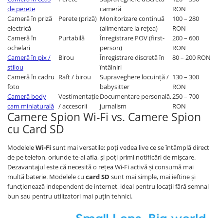
de perete
cameră
RON
Cameră în priză
Perete (priză)
Monitorizare continuă
100 – 280
electrică
(alimentare la rețea)
RON
Cameră în
Purtabilă
Înregistrare POV (first-
200 – 600
ochelari
person)
RON
Cameră în pix /
Birou
Înregistrare discretă în
80 – 200 RON
stilou
întâlniri
Cameră în cadru
Raft / birou
Supraveghere locuință /
130 – 300
foto
babysitter
RON
Cameră body
Vestimentație
Documentare personală,
250 – 700
cam miniaturală
/ accesorii
jurnalism
RON
Camere Spion Wi-Fi vs. Camere Spion
cu Card SD
Modelele
Wi-Fi
sunt mai versatile: poți vedea live ce se întâmplă direct
de pe telefon, oriunde te-ai afla, și poți primi notificări de mișcare.
Dezavantajul este că necesită o rețea Wi-Fi activă și consumă mai
multă baterie. Modelele cu
card SD
sunt mai simple, mai ieftine și
funcționează independent de internet, ideal pentru locații fără semnal
bun sau pentru utilizatori mai puțin tehnici.