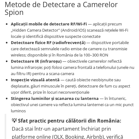
Metode de Detectare a Camerelor
Spion
Aplicații mobile de detectare RF/Wi-Fi
— aplicații precum
„Hidden Camera Detector" (Android/iOS) scanează rețelele Wi-Fi
locale și identifică dispozitive suspecte conectate
Detectoare fizice RF (radiofrecvență)
— dispozitive portabile
care detectează semnalele radio emise de camere cu transmisie
wireless; disponibile și în România de la 100–300 RON
Detectoare IR (infraroșu)
— obiectivele camerelor reflectă
lumina infraroșie; poți folosi camera frontală a telefonului (unele nu
au filtru IR) pentru a scana camera
Inspecție vizuală atentă
— caută obiecte neobișnuite sau
deplasate, găuri minuscule în pereți, detectoare de fum cu aspect
ușor diferit, prize în locuri neconvenționale
Stingerea luminilor și scanarea cu lanterna
— în întuneric,
obiectivul unei camere va reflecta lumina lanternei ca un mic punct
luminos
💡 Sfat practic pentru călătorii din România:
Dacă stai într-un apartament închiriat prin
platforme online (OLX, Booking, Airbnb), verifică