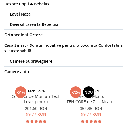
Despre Copii & Bebelusi
Lavaj Nazal
Diversificarea la Bebeluși
Ortopedie si Orteze
Casa Smart - Soluții Inovative pentru o Locuință Confortabilă
și Sustenabilă
Camere Supraveghere
Camere auto
Tech Love
TENICORE
-51%
-72%
NOU
Corector de Monturi Tech
Corector Monturi
C
Love, pentru
TENICORE de Zi si Noapte
p
Repozitionare Deget
cu Atela Reglabila,
201,60 RON
354,35 RON
mare la Picioare si Hallux
Universal, Alb
99,77 RON
99,77 RON
Valgus, Ajustabil, Alb