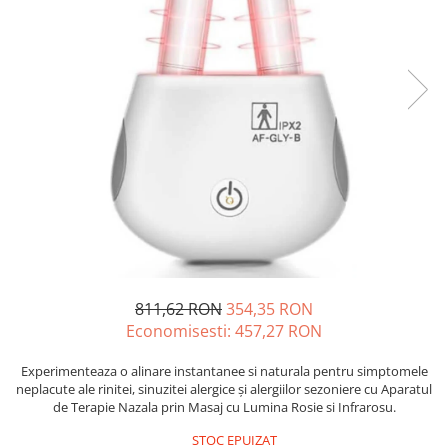
Camere Exterior
Camere Interior
Camere Spion
Control Acces & Accesorii
Accesorii
Interfoane Video
Dispozitive Ingrijire Corporala
Echipament Dresaj
Aparate Anti Câini cu Ultrasunete –
Dispozitive Profesionale de
Protecție
Fluiere Anti-Latrat
811,62 RON
354,35 RON
Pet Care
Economisesti:
457,27
RON
Zgarda Electrica
Experimenteaza o alinare instantanee si naturala pentru simptomele
Instrumente Optice
neplacute ale rinitei, sinuzitei alergice și alergiilor sezoniere cu Aparatul
de Terapie Nazala prin Masaj cu Lumina Rosie si Infrarosu.
Binocluri Profesionale
STOC EPUIZAT
Binocluri Digitale