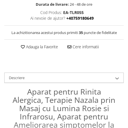
Durata de livrare:
24 - 48 de ore
Binocluri Night Vision
Cod Produs:
EA-TLR055
Binocluri Optice
Ai nevoie de ajutor?
+40759180649
Lunete
Monocluri Profesionale
La achizitionarea acestui produs primiti
35
puncte de fidelitate
Monocluri Night Vision
Adauga la Favorite
Cere informatii
Monocluri Optice
Telescoape
Trepiede
Lampi LED Smart
Descriere
Ortopedie si Orteze
Aparate medicale
Aparat pentru Rinita
Produse ingrijire personala
Alergica, Terapie Nazala prin
Suporturi ortopedice si orteze
Masaj cu Lumina Rosie si
Infrarosu, Aparat pentru
Ameliorarea simptomelor la