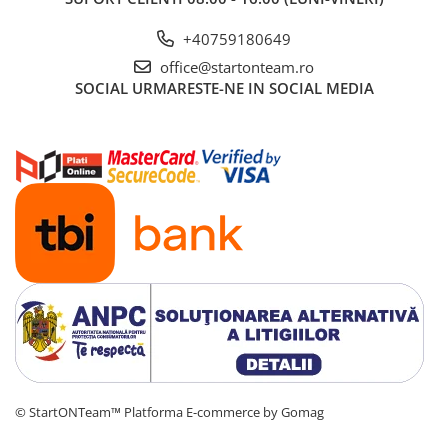
Instrucțiuni de Utilizare:
+40759180649
Deschide cutia de incarcare si scoate unitatea principala;
office@startonteam.ro
Apasa comutatorul de pornire/oprire, si in acest moment se
SOCIAL
URMARESTE-NE IN SOCIAL MEDIA
va emite un fascicul de lumina rosie;
Apasati proeminentele de pe ambele parti pentru a regla
distanta de deschidere a tuburilor de congestie nazala.
Aliniati cele doua tuburi de congestie nazala cu nasul
dumneavoastra, si fixati-l astfel incat sa nu fie nevoie
sustinerea cu mana;
Asigura-te ca cele doua surse de lumina intra in cavitatea
nazala cu 1 cm pana la 1,5 cm;
Sursa de lumina se va opri automat după 5 minute de utilizare
(lumina LED a capului de congestie nazala clipeste atunci când
bateria este descarcata). Daca trebuie sa va opriti in timpul
utilizării, apasati din nou butonul central Start/Stop pentru a
opri manual dispozitivul;
Atunci cand puterea dispozitivului de tratament este scazuta,
se poate pune la incarcat in cutia de incarcare. Atunci cand se
inchide cutia, indicatorul LED ramane aprins, indicand
incarcarea. Cand dispozitivul este complet incarcat, lumina se
stinge. Pentru incarcarea cutiei atunci cand acumulatorul este
© StartONTeam™
Platforma E-commerce by Gomag
descarcat, poti utiliza cablul de incarcare primit in pachet prin