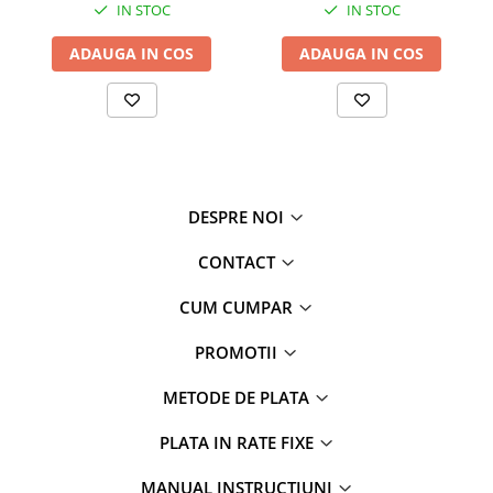
tratamentul tau personal de relaxare si vindecare, adaptat vietii
IN STOC
IN STOC
tale active.
ADAUGA IN COS
ADAUGA IN COS
DESPRE NOI
Performanta:
Desen cu cap dublu cu laser
CONTACT
Terapie fizica, fara efecte secundare
Fara durere si neinvaziv, operatiune simpla
CUM CUMPAR
Mic si compact, usor de transportat
PROMOTII
Instrument de fototerapie pentru rinita alergica.
Utilizat pentru stimularea intranazala, ameliorarea mancarimilor
METODE DE PLATA
nazale, a congestiei nazale, a curgerii nasului si a simptomele de
stranut cauzate de rinita alergica.
PLATA IN RATE FIXE
MANUAL INSTRUCTIUNI