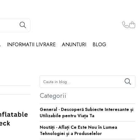
Ă
INFORMATII LIVRARE
ANUNTURI
BLOG
Categorii
General - Descoperă Subiecte Interesante și
Utilizabile pentru Viața Ta
Noutăți - Aflați Ce Este Nou în Lumea
Tehnologiei și a Produselelor