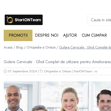
Promotii
Autoaparare & Siguranta Personala
Spray de autoaparare
PROMOTII
DESPRE NOI
AJUTOR
CUM CUMPAR
Articole Copii
Jucarii
Acasă /
Blog /
Ortopedie si Orteze /
Gulere Cervicale : Ghid Complet de
Accesorii ingrijire copii
Gulere Cervicale : Ghid Complet de utilizare pentru Ameliorare
Irigatoare Nazale
Pre Lingurite Diversificare
01 Septembrie 2024
|
Ortopedie si Orteze
|
StartONTeam .ro
Auto & Moto
GPS Tracker
Camere de Supraveghere
Camera Vanatoare
Camere Auto