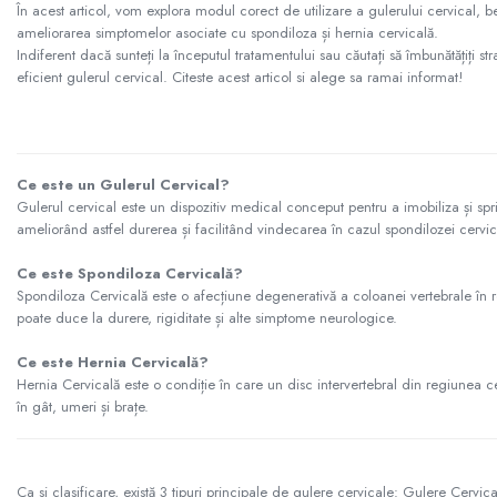
În acest articol, vom explora modul corect de utilizare a gulerului cervical, 
Binocluri Night Vision
ameliorarea simptomelor asociate cu spondiloza și hernia cervicală.
Indiferent dacă sunteți la începutul tratamentului sau căutați să îmbunătățiți s
Binocluri Optice
eficient gulerul cervical. Citeste acest articol si alege sa ramai informat!
Lunete
Monocluri Profesionale
Monocluri Night Vision
Monocluri Optice
Ce este un Gulerul Cervical?
Gulerul cervical este un dispozitiv medical conceput pentru a imobiliza și spri
Telescoape
ameliorând astfel durerea și facilitând vindecarea în cazul spondilozei cervica
Trepiede
Ce este Spondiloza Cervicală?
Lampi LED Smart
Spondiloza Cervicală este o afecțiune degenerativă a coloanei vertebrale în reg
Ortopedie si Orteze
poate duce la durere, rigiditate și alte simptome neurologice.
Aparate medicale
Ce este Hernia Cervicală?
Produse ingrijire personala
Hernia Cervicală este o condiție în care un disc intervertebral din regiunea c
Suporturi ortopedice si orteze
în gât, umeri și brațe.
Ca si clasificare, există 3 tipuri principale de gulere cervicale: Gulere Cervic