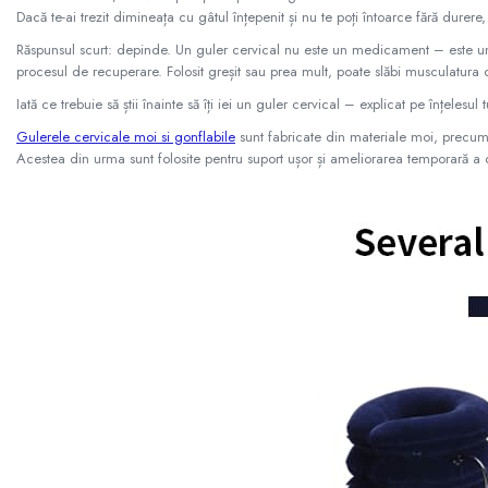
Dacă te-ai trezit dimineața cu gâtul înțepenit și nu te poți întoarce fără durere
Răspunsul scurt: depinde. Un guler cervical nu este un medicament – este un i
procesul de recuperare. Folosit greșit sau prea mult, poate slăbi musculatura 
Iată ce trebuie să știi înainte să îți iei un guler cervical – explicat pe înțelesu
Gulerele cervicale moi si gonflabile
sunt fabricate din materiale moi, precum s
Acestea din urma sunt folosite pentru suport ușor și ameliorarea temporară a dur