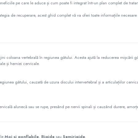
beneficiile pe care le aduce și cum poate fi integrat într-un plan complet de trat
trategia de recuperare, acest ghid complet vă va oferi toate informațiile necesare 
jini coloana vertebrală în regiunea gâtului. Acesta ajută la reducerea mișcării gâ
le și herniei cervicale.
iunea gâtului, cauzată de uzura discului intervertebral și a articulațiilor cervic
ervicală alunecă sau se rupe, presând pe nervii spinali și cauzând durere, amorțe
ale
Moi și gonflabile
,
Rigide
sau
Semirigide
.