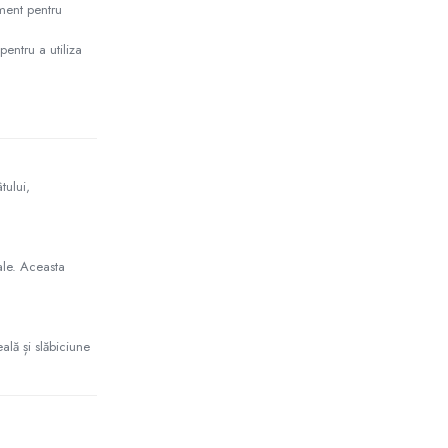
ament pentru
pentru a utiliza
tului,
ale. Aceasta
ală și slăbiciune