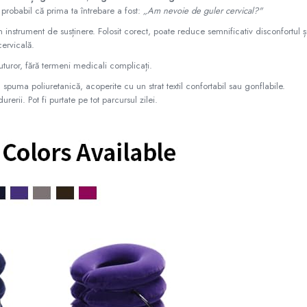
, probabil că prima ta întrebare a fost:
„Am nevoie de guler cervical?"
nstrument de susținere. Folosit corect, poate reduce semnificativ disconfortul și
cervicală.
l tuturor, fără termeni medicali complicați.
puma poliuretanică, acoperite cu un strat textil confortabil sau gonflabile.
erii. Pot fi purtate pe tot parcursul zilei.