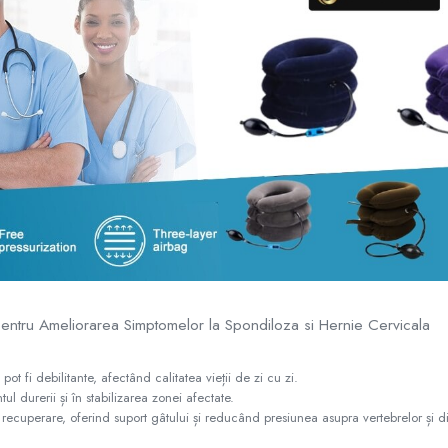
pentru Ameliorarea Simptomelor la Spondiloza si Hernie Cervicala
t fi debilitante, afectând calitatea vieții de zi cu zi.
 durerii și în stabilizarea zonei afectate.
e recuperare, oferind suport gâtului și reducând presiunea asupra vertebrelor și di