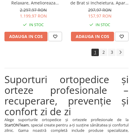
Relaxare, Amelioreaza
de Brat si Incheietura, Aparat
Anxietatea, Insomnia si
Profesional de Tensiune
2.297,97 RON
297,97 RON
Depresia, Tehnologie CES Fara
pentru Monitorizarea
1.199,97 RON
157,97 RON
Efecte Secundare
Tensiunii Arteriale
IN STOC
IN STOC
ADAUGA IN COS
ADAUGA IN COS
1
2
3
Suporturi ortopedice și
orteze profesionale –
recuperare, prevenție și
confort zi de zi
Alege suporturile ortopedice și ortezele profesionale de la
StartONTeam
, special create pentru a-ți susține sănătatea și confortul
zilnic. Gama noastră completă include produse specializate,