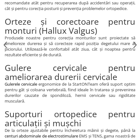
recomandate atât pentru recuperarea după accidentări sau operații,
cât și pentru corecția posturii și prevenția problemelor ortopedice.
Orteze și corectoare pentru
monturi (Hallux Valgus)
Produsele noastre pentru corecția monturilor sunt proiectate să
amelioreze durerea și să corecteze rapid poziția degetului mare al
piciorului. Utilizează-le confortabil atât ziua, cât și noaptea pentru
rezultate eficiente și de durată.
Gulere cervicale pentru
ameliorarea durerii cervicale
Gulerele cervicale
ergonomice de la StartONTeam oferă suport optim
pentru gât și coloana vertebrală, fiind ideale în tratarea și prevenirea
durerilor cauzate de spondiloză, hernii cervicale sau rigiditate
musculară.
Suporturi ortopedice pentru
articulații și mușchi
De la orteze ajustabile pentru încheietura mâinii și degete, până la
centuri abdominale de electrostimulare
EMS și TENS, gama noastră de