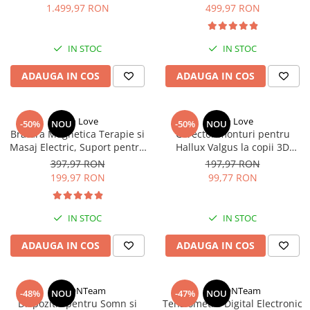
Mirosurilor, Mancarimilor,
Micoza Unghii, Portabil si
1.499,97 RON
499,97 RON
Regenerarea Tesuturilor si
Reincarcabil, Alb
Imbunatatirea Vietii Sexuale
IN STOC
IN STOC
ADAUGA IN COS
ADAUGA IN COS
Tech Love
Tech Love
-50%
NOU
-50%
NOU
Bratara Magnetica Terapie si
Corector monturi pentru
Masaj Electric, Suport pentru
Hallux Valgus la copii 3D
Incheietura si Tunelul Carpian
reglabil de zi/noapte
397,97 RON
197,97 RON
199,97 RON
99,77 RON
IN STOC
IN STOC
ADAUGA IN COS
ADAUGA IN COS
StartONTeam
StartONTeam
-48%
NOU
-47%
NOU
Dispozitiv pentru Somn si
Tensiometru Digital Electronic