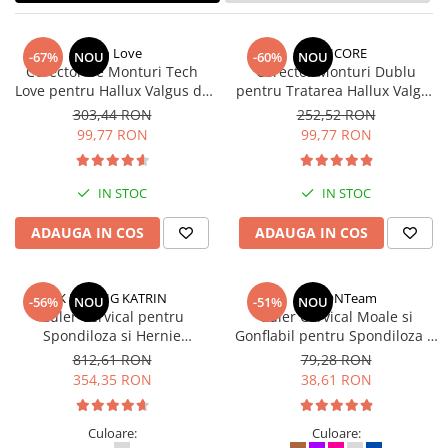
Tech Love
TENICORE
-67%
NOU
-60%
NOU
Corector de Monturi Tech
Corector Monturi Dublu
Love pentru Hallux Valgus de
pentru Tratarea Hallux Valgus
Zi si Noapte, Universal,
si Indreptarea degetelor la
303,44 RON
252,52 RON
Albastru
picioare
99,77 RON
99,77 RON
IN STOC
IN STOC
ADAUGA IN COS
ADAUGA IN COS
K LUDWIG KATRIN
StartONTeam
-56%
NOU
-51%
NOU
Guler Cervical pentru
Guler Cervical Moale si
Spondiloza si Hernie
Gonflabil pentru Spondiloza si
Cervicala, Dispozitiv pentru
Hernie Cervicala
812,61 RON
79,28 RON
Ameliorarea Durerii Gatului si
354,35 RON
38,61 RON
a Umerilor
Culoare:
Culoare: