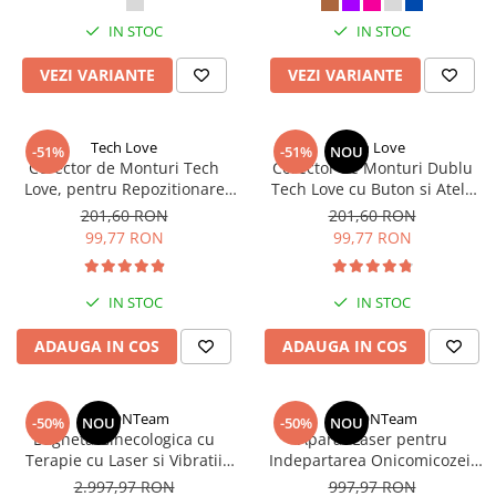
IN STOC
IN STOC
VEZI VARIANTE
VEZI VARIANTE
Tech Love
Tech Love
-51%
-51%
NOU
Corector de Monturi Tech
Corector de Monturi Dublu
Love, pentru Repozitionare
Tech Love cu Buton si Atele
Deget mare la Picioare si
Reglabile pentru Hallux
201,60 RON
201,60 RON
Hallux Valgus, Ajustabil, Alb
Valgus, Albastru
99,77 RON
99,77 RON
IN STOC
IN STOC
ADAUGA IN COS
ADAUGA IN COS
StartONTeam
StartONTeam
-50%
NOU
-50%
NOU
Bagheta Ginecologica cu
Aparat Laser pentru
Terapie cu Laser si Vibratii
Indepartarea Onicomicozei,
pentru Eliminarea
Tratament Ciuperci Unghii,
2.997,97 RON
997,97 RON