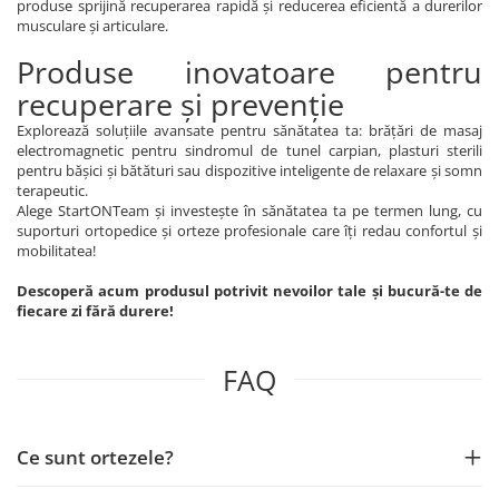
produse sprijină recuperarea rapidă și reducerea eficientă a durerilor
musculare și articulare.
Produse inovatoare pentru
recuperare și prevenție
Explorează soluțiile avansate pentru sănătatea ta: brățări de masaj
electromagnetic pentru sindromul de tunel carpian, plasturi sterili
pentru bășici și bătături sau dispozitive inteligente de relaxare și somn
terapeutic.
Alege StartONTeam și investește în sănătatea ta pe termen lung, cu
suporturi ortopedice și orteze profesionale care îți redau confortul și
mobilitatea!
Descoperă acum produsul potrivit nevoilor tale și bucură-te de
fiecare zi fără durere!
FAQ
Ce sunt ortezele?