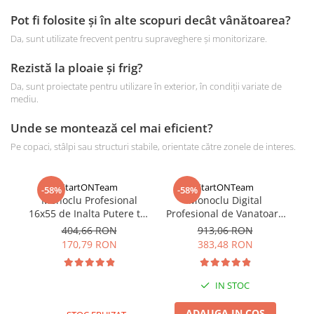
Pot fi folosite și în alte scopuri decât vânătoarea?
Da, sunt utilizate frecvent pentru supraveghere și monitorizare.
Rezistă la ploaie și frig?
Da, sunt proiectate pentru utilizare în exterior, în condiții variate de
mediu.
Unde se montează cel mai eficient?
Pe copaci, stâlpi sau structuri stabile, orientate către zonele de interes.
StartONTeam
StartONTeam
-58%
-58%
Monoclu Profesional
Monoclu Digital
16x55 de Inalta Putere tip
Profesional de Vanatoare
Pr
Telescop, Zoom HD,
cu Night Vision,
404,66 RON
913,06 RON
Prisma BaK-4, Dual Focus
Infrarosu, Zoom 5X, Ecran
170,79 RON
383,48 RON
LCD, Negru
IN STOC
ADAUGA IN COS