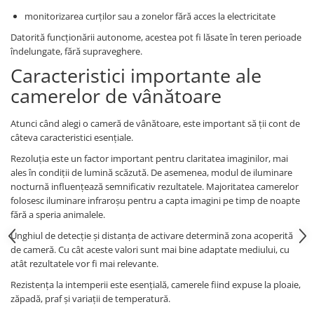
monitorizarea curților sau a zonelor fără acces la electricitate
Datorită funcționării autonome, acestea pot fi lăsate în teren perioade
îndelungate, fără supraveghere.
Caracteristici importante ale
camerelor de vânătoare
Atunci când alegi o cameră de vânătoare, este important să ții cont de
câteva caracteristici esențiale.
Rezoluția este un factor important pentru claritatea imaginilor, mai
ales în condiții de lumină scăzută. De asemenea, modul de iluminare
nocturnă influențează semnificativ rezultatele. Majoritatea camerelor
folosesc iluminare infraroșu pentru a capta imagini pe timp de noapte
fără a speria animalele.
Unghiul de detecție și distanța de activare determină zona acoperită
de cameră. Cu cât aceste valori sunt mai bine adaptate mediului, cu
atât rezultatele vor fi mai relevante.
Rezistența la intemperii este esențială, camerele fiind expuse la ploaie,
zăpadă, praf și variații de temperatură.