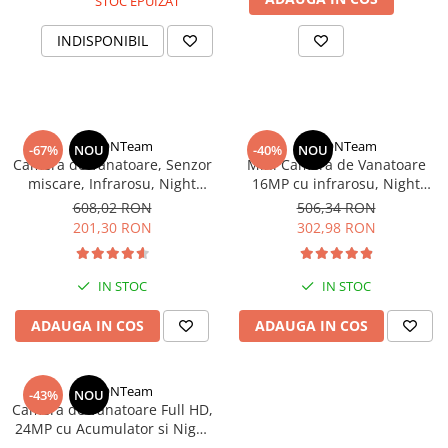
STOC EPUIZAT
INDISPONIBIL
StartONTeam
StartONTeam
-67%
NOU
-40%
NOU
Camera de Vanatoare, Senzor
Mini Camera de Vanatoare
miscare, Infrarosu, Night
16MP cu infrarosu, Night
Vision, Camuflaj Verde
Vision, Detectare Miscare,
608,02 RON
506,34 RON
Camuflaj
201,30 RON
302,98 RON
IN STOC
IN STOC
ADAUGA IN COS
ADAUGA IN COS
StartONTeam
-43%
NOU
Camera de Vanatoare Full HD,
24MP cu Acumulator si Night
Vision