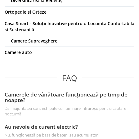
Diversificarea la Bebeluși
Ortopedie si Orteze
Casa Smart - Soluții Inovative pentru o Locuință Confortabilă
și Sustenabilă
Camere Supraveghere
Camere auto
FAQ
Camerele de vânătoare funcționează pe timp de
noapte?
Da, majoritatea sunt echipate cu iluminare infraroșu pentru captare
nocturnă.
Au nevoie de curent electric?
Nu, funcționează pe bază de baterii sau acumulatori.