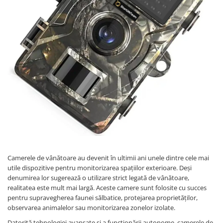
Camerele de vânătoare au devenit în ultimii ani unele dintre cele mai
utile dispozitive pentru monitorizarea spațiilor exterioare. Deși
denumirea lor sugerează o utilizare strict legată de vânătoare,
realitatea este mult mai largă. Aceste camere sunt folosite cu succes
pentru supravegherea faunei sălbatice, protejarea proprietăților,
observarea animalelor sau monitorizarea zonelor izolate.
Datorită tehnologiei avansate și a funcționării autonome, camerele de