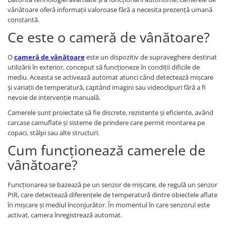
vânătoare oferă informații valoroase fără a necesita prezență umană
constantă.
Ce este o cameră de vânătoare?
O
cameră de vânătoare
este un dispozitiv de supraveghere destinat
utilizării în exterior, conceput să funcționeze în condiții dificile de
mediu. Aceasta se activează automat atunci când detectează mișcare
și variații de temperatură, captând imagini sau videoclipuri fără a fi
nevoie de intervenție manuală.
Camerele sunt proiectate să fie discrete, rezistente și eficiente, având
carcase camuflate și sisteme de prindere care permit montarea pe
copaci, stâlpi sau alte structuri.
Cum funcționează camerele de
vânătoare?
Funcționarea se bazează pe un senzor de mișcare, de regulă un senzor
PIR, care detectează diferențele de temperatură dintre obiectele aflate
în mișcare și mediul înconjurător. În momentul în care senzorul este
activat, camera înregistrează automat.