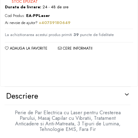
STOC EPUIZAT
Durata de livrare:
24 - 48 de ore
Cod Produs:
EA-PPLaser
Ai nevoie de ajutor?
+40759180649
La achizitionarea acestui produs primiti
39
puncte de fidelitate
ADAUGA LA FAVORITE
CERE INFORMATII
Descriere
Perie de Par Electrica cu Laser pentru Cresterea
Parului, Masaj Capilar cu Vibratii, Tratament
Anticadere si Anti-Matreata, 3 Tipuri de Lumina,
Tehnologie EMS, Fara Fir