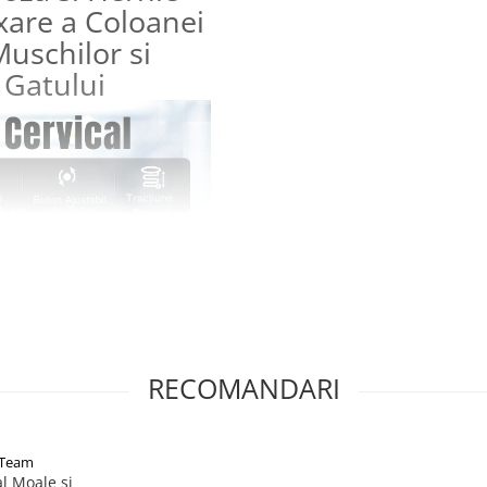
ixare a Coloanei
uschilor si
 Gatului
RECOMANDARI
NTeam
al Moale si