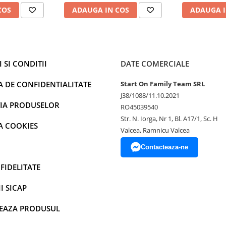
COS
ADAUGA IN COS
ADAUGA I
 SI CONDITII
DATE COMERCIALE
ației, inelul gâtului împinge
ală să fie decomprimată treptat și
A DE CONFIDENTIALITATE
Start On Family Team SRL
i deflație. Targa gâtului
J38/1088/11.10.2021
 din față reglează înălțimea
IA PRODUSELOR
RO45039540
ea. Acesta poate fi ajustat pentru
Str. N. Iorga, Nr 1, Bl. A17/1, Sc. H
A COOKIES
Valcea, Ramnicu Valcea
Contacteaza-ne
FIDELITATE
I SICAP
EAZA PRODUSUL