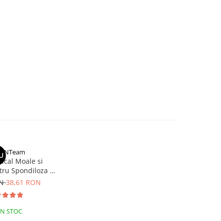
tONTeam
U
ical Moale si
tru Spondiloza si
 Cervicala
ON
38,61 RON
IN STOC