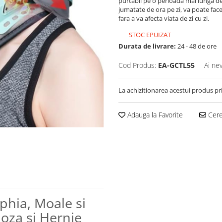
purtabil pe o perioada mai lunga de
jumatate de ora pe zi, va poate face
fara a va afecta viata de zi cu zi.
STOC EPUIZAT
Durata de livrare:
24 - 48 de ore
Cod Produs:
EA-GCTL55
Ai ne
La achizitionarea acestui produs pr
Adauga la Favorite
Cere 
lphia, Moale si
loza si Hernie