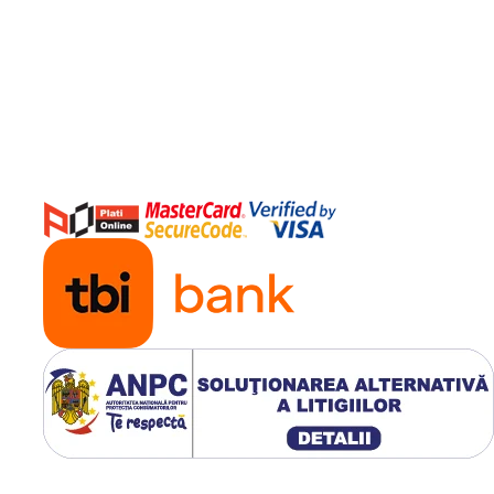
 cadru de oțel, tracțiune
greutatea ușoară, materialul
gă perioadă de timp.
 și să îl utilizați de două ori pe
 acasa sau la birou fara a afecta
ilizat, alungește mușchii gâtului
, oferă o ameliorare rapidă și de
oanei cervicale. Potrivit pentru
oboseala cervicală, îmbunătățește
 oferind adesea o ușurare rapidă