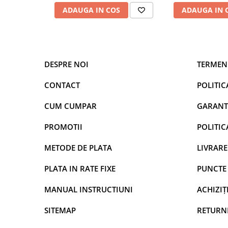
ADAUGA IN COS
ADAUGA IN 
Stabilitate Garantata
DESPRE NOI
TERMENI
Există 6 coloane de aer in acest guler cervical. În timpul infl
occiputul în sus și umerii în jos, astfel încât coloana cervic
CONTACT
POLITIC
ușor. Cu o pompă de aer detașabilă pentru inflație stabilă ș
versiunea noastră îmbunătățită are două butoane, butonul
CUM CUMPAR
GARANT
bretelei gâtului, iar butonul din spate ajustează etanșeitat
a vă oferi cea mai confortabilă experiență.
PROMOTII
POLITIC
METODE DE PLATA
LIVRARE
PLATA IN RATE FIXE
PUNCTE 
MANUAL INSTRUCTIUNI
ACHIZIȚI
SITEMAP
RETURN