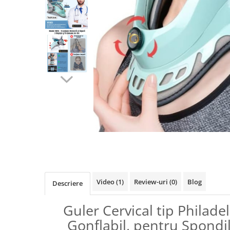
Camere Exterior
Camere Interior
Camere Spion
Control Acces & Accesorii
Accesorii
Interfoane Video
Dispozitive Ingrijire Corporala
Echipament Dresaj
Aparate Anti Câini cu Ultrasunete –
Dispozitive Profesionale de
Distribuie
Protecție
pe
Fluiere Anti-Latrat
Facebook
Pet Care
Video
(1)
Review-uri
(0)
Blog
Zgarda Electrica
Descriere
Instrumente Optice
Guler Cervical tip Philade
Binocluri Profesionale
Gonflabil, pentru Spondi
Binocluri Digitale