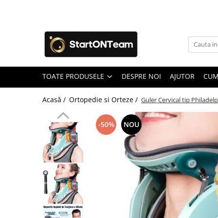
Toate Produsele
Autoaparare & Siguranta Personala
Spray de autoaparare
TOATE PRODUSELE
DESPRE NOI
AJUTOR
CUM
Articole Copii
Jucarii
Acasă /
Ortopedie si Orteze /
Guler Cervical tip Philadel
Accesorii ingrijire copii
Irigatoare Nazale
-50%
NOU
Pre Lingurite Diversificare
Auto & Moto
GPS Tracker
Camere de Supraveghere
Camera Vanatoare
Camere Auto