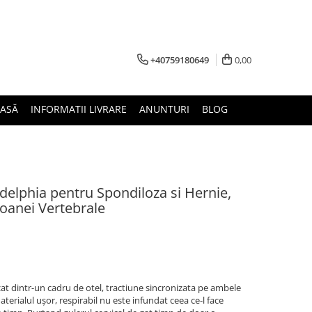
+40759180649
0,00
ASĂ
INFORMATII LIVRARE
ANUNTURI
BLOG
adelphia pentru Spondiloza si Hernie,
loanei Vertebrale
izat dintr-un cadru de otel, tractiune sincronizata pe ambele
terialul ușor, respirabil nu este infundat ceea ce-l face