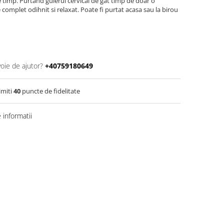
 timp. Purtand gulerul cervical de gat timp de doar o
 complet odihnit si relaxat. Poate fi purtat acasa sau la birou
voie de ajutor?
+40759180649
imiti
40
puncte de fidelitate
informatii