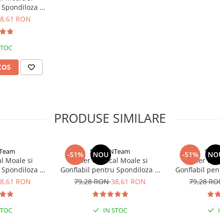
 Spondiloza si
stabiliza coloana cervicala intr-
rvicala
bura fiziologică a coloanei
8,61 RON
fort cervical.
STOC
la 8cm-15cm, care permite
ebrale. Versiunea noastră
COS
utonul din față reglează
 etanșeitatea. Circumferinta
iunea înainte de a cumpăra,
utilizat cu încredere.
PRODUSE SIMILARE
NTeam
StartONTeam
Star
-51%
NOU
-51%
NO
al Moale si
Guler Cervical Moale si
Guler Cerv
 Spondiloza si
Gonflabil pentru Spondiloza si
Gonflabil pen
rvicala
Hernie Cervicala
Hernie
8,61 RON
79,28 RON
38,61 RON
79,28 R
STOC
IN STOC