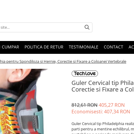
 CUMPAR
POLITICA DE RETUR
TESTIMONIALE
CONTACT
AC
phia pentru Spondiloza si Hernie, Corectie si Fixare a Coloanei Vertebrale
Guler Cervical tip Phil
Corectie si Fixare a Co
812,61 RON
405,27 RON
Economisesti:
407,34
RON
Guler Cervical tip Philadelphia real
parti pentru a mentine echilibrul, ma