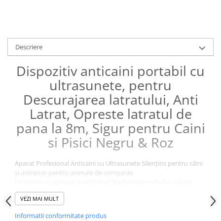
Descriere
Dispozitiv anticaini portabil cu
ultrasunete, pentru
Descurajarea latratului, Anti
Latrat, Opreste latratul de
pana la 8m, Sigur pentru Caini
si Pisici Negru & Roz
Aparat Profesional Anticaini cu Ultrasunete Silențios pentru câini
și antrenor pentru animale de companie
Dispozitivul anticaini si antilatrat Startonteam oferă o soluție
sigură și eficientă pentru controlul lătratului și dresajul câinilor,
VEZI MAI MULT
poate opri comportamentele nedorite precum săpatul, lupta,
mestecatul mobilierului, consumul de alimente nesigure sau orice
Informatii conformitate produs
alta activitate nedorita.