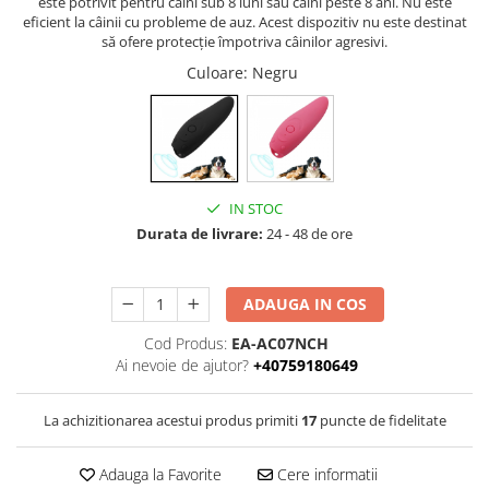
este potrivit pentru câini sub 8 luni sau câini peste 8 ani. Nu este
eficient la câinii cu probleme de auz. Acest dispozitiv nu este destinat
să ofere protecție împotriva câinilor agresivi.
Culoare
: Negru
IN STOC
Durata de livrare:
24 - 48 de ore
ADAUGA IN COS
Cod Produs:
EA-AC07NCH
Ai nevoie de ajutor?
+40759180649
La achizitionarea acestui produs primiti
17
puncte de fidelitate
Adauga la Favorite
Cere informatii