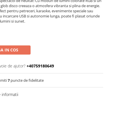
spectacol de neuitat! Cu moduri de lumini colorate RGB si un
 glob disco creeaza o atmosfera vibranta si plina de energie.
rfect pentru petreceri, karaoke, evenimente speciale sau
u incarcare USB si autonomie lunga, poate fi plasat oriunde
umini si sunet.
A IN COS
voie de ajutor?
+40759180649
imiti
7
puncte de fidelitate
informatii