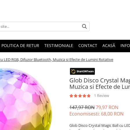
POLITICA DE RETUR
TESTIMONIALE
CONTACT
ACASĂ
INFO
 cu LED RGB, Difuzor Bluetooth, Muzica si Efecte de Lumini Rotative
Glob Disco Crystal Mag
Muzica si Efecte de Lu
1 Review
147,97 RON
79,97 RON
Economisesti:
68,00
RON
Glob Disco Crystal Magic Ball cu LE