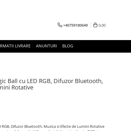
+40759180649
0,00
RMATII LIVRARE
ANUNTURI
BLOG
ic Ball cu LED RGB, Difuzor Bluetooth,
mini Rotative
D RGB, Difuzor Bluetooth, Muzica si Efecte de Lumini Rotative