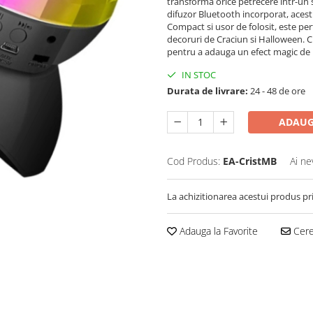
transforma orice petrecere intr-un 
difuzor Bluetooth incorporat, acest
Compact si usor de folosit, este pe
decoruri de Craciun si Halloween. C
pentru a adauga un efect magic de l
IN STOC
Durata de livrare:
24 - 48 de ore
ADAUG
Cod Produs:
EA-CristMB
Ai ne
La achizitionarea acestui produs pr
Adauga la Favorite
Cere 