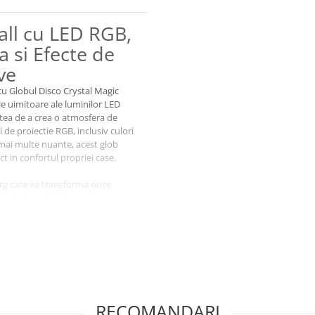
all cu LED RGB,
 si Efecte de
ve
u Globul Disco Crystal Magic
ale uimitoare ale luminilor LED
atea de a crea o atmosfera de
de proiectie RGB, inclusiv culori
 mai multe nuante, acest glob
t in confortul propriei case.
rg care va transforma orice
sa cu lumini schimbatoare,
vizual captivant, care este
, Halloween sau petreceri de ziua
w-uri de club. Fiecare petrecere
mul muzicii se va sincroniza
nclude si un difuzor Bluetooth
u sau la orice alt dispozitiv
RECOMANDARI