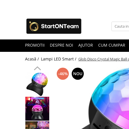
Promotii
Autoaparare & Siguranta Personala
Spray de autoaparare
PROMOTII
DESPRE NOI
AJUTOR
CUM CUMPAR
Articole Copii
Jucarii
Acasă /
Lampi LED Smart /
Glob Disco Crystal Magic Ball
Accesorii ingrijire copii
Irigatoare Nazale
-46%
NOU
Pre Lingurite Diversificare
Auto & Moto
GPS Tracker
Camere de Supraveghere
Camera Vanatoare
Camere Auto