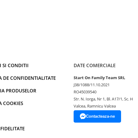
petrecere, DJ seturi, evenimente
plu glob de petrecere – este un
ow vibrant si plin de energie.
ni care danseaza la ritmul muzicii
 un plus de magie si energie
euitat pentru toata lumea.
ccesoriul ideal pentru a
energie!
u uita sa adaugi Globul Disco
 SI CONDITII
DATE COMERCIALE
cere cu lumini fascinante, muzica
A DE CONFIDENTIALITATE
Start On Family Team SRL
J38/1088/11.10.2021
IA PRODUSELOR
RO45039540
Str. N. Iorga, Nr 1, Bl. A17/1, Sc. H
A COOKIES
Valcea, Ramnicu Valcea
Contacteaza-ne
FIDELITATE