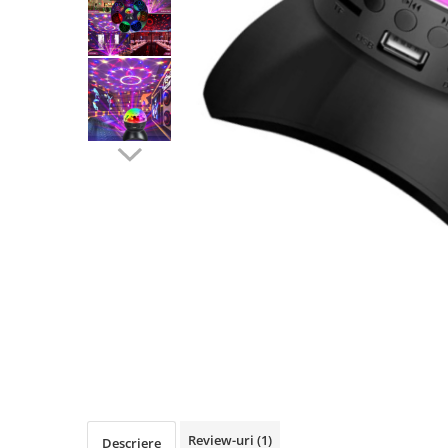
Camere Exterior
Camere Interior
Camere Spion
Control Acces & Accesorii
Accesorii
Interfoane Video
Dispozitive Ingrijire Corporala
Echipament Dresaj
Aparate Anti Câini cu Ultrasunete –
Dispozitive Profesionale de
Distribuie
Protecție
pe
Fluiere Anti-Latrat
Facebook
Pet Care
Zgarda Electrica
Instrumente Optice
Binocluri Profesionale
Review-uri
(1)
Descriere
Binocluri Digitale