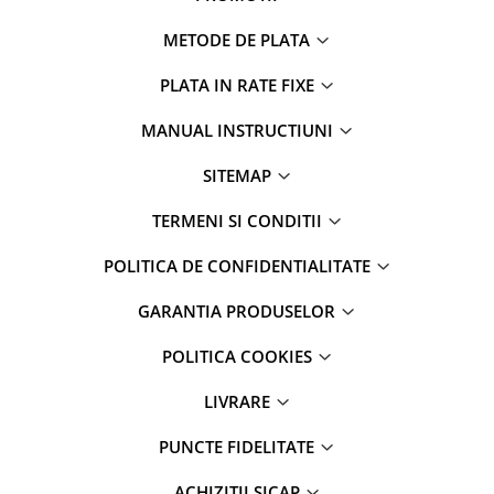
METODE DE PLATA
PLATA IN RATE FIXE
MANUAL INSTRUCTIUNI
SITEMAP
TERMENI SI CONDITII
POLITICA DE CONFIDENTIALITATE
GARANTIA PRODUSELOR
POLITICA COOKIES
LIVRARE
Ce primesti?
PUNCTE FIDELITATE
10 plasturi sterili pentru monturi, bataturi si basicile picioarelor,
cu dimensiuni de 50 x 50 x 1,6 mm. Pentru orice intrebari sau
ACHIZIȚII SICAP