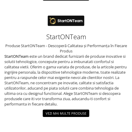
Binocluri Night Vision
Binocluri Optice
Lunete
Monocluri Profesionale
StartONTeam
Monocluri Night Vision
Produse StartONTeam - Descoperă Calitatea și Performanța în Fiecare
Monocluri Optice
Produs
Telescoape
StartONTeam
este un brand dedicat furnizarii de produse inovative si
solutii tehnologice, concepute pentru a imbunatati confortul si
Trepiede
calitatea vietii. Oferim o gama variata de produse, de la articole pentru
ingrijire personala, la dispozitive tehnologice moderne, toate realizate
Lampi LED Smart
pentru a raspunde celor mai exigente nevoi ale clientilor nostri. La
Ortopedie si Orteze
StartONTeam, ne concentram pe inovatie, calitate si satisfactia
utilizatorilor, aducand pe piata solutii care combina tehnologia de
Aparate medicale
ultima ora cu designul functional. Alege StartONTeam si descopera
Produse ingrijire personala
produsele care iti vor transforma ziua, aducandu-ti confort si
performanta in fiecare detaliu.
Suporturi ortopedice si orteze
VEZI MAI MULTE PRODUSE