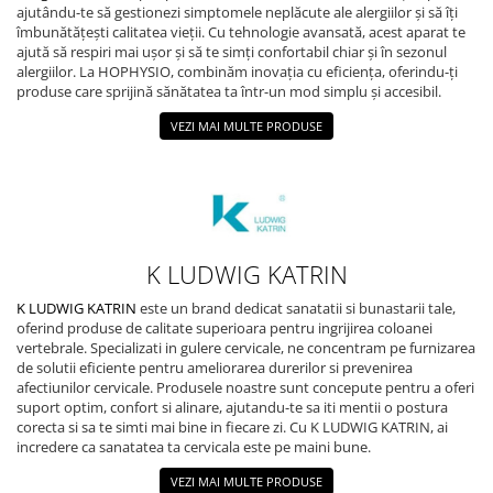
Camere Exterior
ajutându-te să gestionezi simptomele neplăcute ale alergiilor și să îți
îmbunătățești calitatea vieții. Cu tehnologie avansată, acest aparat te
Camere Interior
ajută să respiri mai ușor și să te simți confortabil chiar și în sezonul
alergiilor. La HOPHYSIO, combinăm inovația cu eficiența, oferindu-ți
Camere Spion
produse care sprijină sănătatea ta într-un mod simplu și accesibil.
Control Acces & Accesorii
VEZI MAI MULTE PRODUSE
Accesorii
Interfoane Video
Dispozitive Ingrijire Corporala
Echipament Dresaj
K LUDWIG KATRIN
Aparate Anti Câini cu Ultrasunete –
Dispozitive Profesionale de
K LUDWIG KATRIN
este un brand dedicat sanatatii si bunastarii tale,
Protecție
Fluiere Anti-Latrat
oferind produse de calitate superioara pentru ingrijirea coloanei
vertebrale. Specializati in gulere cervicale, ne concentram pe furnizarea
Pet Care
de solutii eficiente pentru ameliorarea durerilor si prevenirea
afectiunilor cervicale. Produsele noastre sunt concepute pentru a oferi
Zgarda Electrica
suport optim, confort si alinare, ajutandu-te sa iti mentii o postura
Instrumente Optice
corecta si sa te simti mai bine in fiecare zi. Cu K LUDWIG KATRIN, ai
incredere ca sanatatea ta cervicala este pe maini bune.
Binocluri Profesionale
VEZI MAI MULTE PRODUSE
Binocluri Digitale