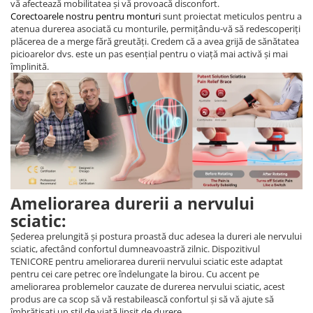
vă afectează mobilitatea și vă provoacă disconfort.
Corectoarele nostru pentru monturi
sunt proiectat meticulos pentru a
atenua durerea asociată cu monturile, permițându-vă să redescoperiți
plăcerea de a merge fără greutăți. Credem că a avea grijă de sănătatea
picioarelor dvs. este un pas esențial pentru o viață mai activă și mai
împlinită.
Ameliorarea durerii a nervului
sciatic:
Șederea prelungită și postura proastă duc adesea la dureri ale nervului
sciatic, afectând confortul dumneavoastră zilnic. Dispozitivul
TENICORE pentru ameliorarea durerii nervului sciatic este adaptat
pentru cei care petrec ore îndelungate la birou. Cu accent pe
ameliorarea problemelor cauzate de durerea nervului sciatic, acest
produs are ca scop să vă restabilească confortul și să vă ajute să
îmbrățișați un stil de viață lipsit de durere.