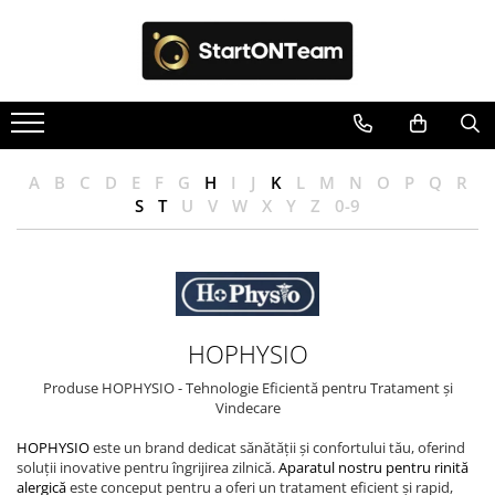
Toate Produsele
Autoaparare & Siguranta Personala
Spray de autoaparare
Articole Copii
A
B
C
D
E
F
G
H
I
J
K
L
M
N
O
P
Q
R
S
T
U
V
W
X
Y
Z
0-9
Jucarii
Accesorii ingrijire copii
Irigatoare Nazale
Pre Lingurite Diversificare
Auto & Moto
HOPHYSIO
GPS Tracker
Produse HOPHYSIO - Tehnologie Eficientă pentru Tratament și
Vindecare
Camere de Supraveghere
Camera Vanatoare
HOPHYSIO
este un brand dedicat sănătății și confortului tău, oferind
soluții inovative pentru îngrijirea zilnică.
Aparatul nostru pentru rinită
Camere Auto
alergică
este conceput pentru a oferi un tratament eficient și rapid,