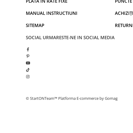
PLATA IN RATE FIXE
PUNCTE 
MANUAL INSTRUCTIUNI
ACHIZIȚI
SITEMAP
RETURN
SOCIAL
URMARESTE-NE IN SOCIAL MEDIA
Situatii in care poate fi utilizat:
Adunari de cartier – Ofera evenimentelor tale o organizare 
Proteste politice – Adauga un plus de influenta mesajului t
Evenimente sportive – Incurajeaza echipa ta preferata si d
Petreceri in aer liber – Asigura-te ca toata lumea poate au
© StartONTeam™
Platforma E-commerce by Gomag
Comunicare in familie – Transmite rapid informatii membrilor
ocupati.
Accesorii pentru antrenori si arbitri – Ideal pentru organiza
sportive.