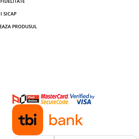
FIDELITATE
I SICAP
EAZA PRODUSUL
impecabila si o voce clara.
au.
evino cel mai mare suporter.
zi anunturile importante.
 familiei, chiar si celor mai
rea eficienta a echipelor