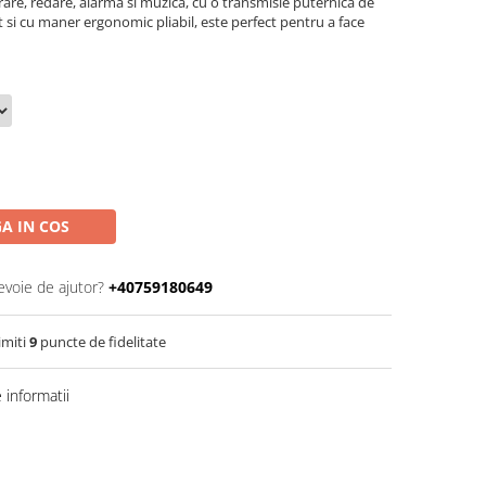
rare, redare, alarma si muzica, cu o transmisie puternica de
 si cu maner ergonomic pliabil, este perfect pentru a face
A IN COS
evoie de ajutor?
+40759180649
imiti
9
puncte de fidelitate
informatii