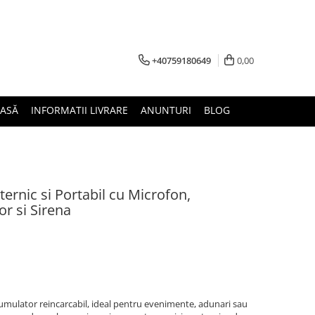
+40759180649
0,00
ASĂ
INFORMATII LIVRARE
ANUNTURI
BLOG
rnic si Portabil cu Microfon,
or si Sirena
umulator reincarcabil, ideal pentru evenimente, adunari sau