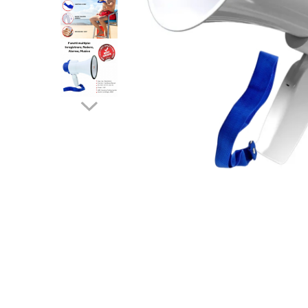
Camere Exterior
Camere Interior
Camere Spion
Control Acces & Accesorii
Accesorii
Interfoane Video
Dispozitive Ingrijire Corporala
Echipament Dresaj
Aparate Anti Câini cu Ultrasunete –
Dispozitive Profesionale de
Distribuie
Protecție
pe
Fluiere Anti-Latrat
Facebook
Pet Care
Zgarda Electrica
Instrumente Optice
Binocluri Profesionale
Binocluri Digitale