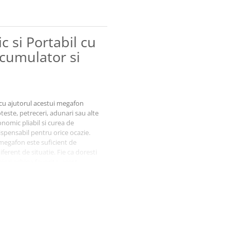
 si Portabil cu
Acumulator si
 cu ajutorul acestui megafon
teste, petreceri, adunari sau alte
nomic pliabil si curea de
ispensabil pentru orice ocazie.
 megafon este suficient de
iferent de situatie. Fie ca doresti
jezi echipa favorita, acest