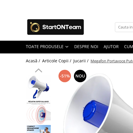
Toate Produsele
Autoaparare & Siguranta Personala
Spray de autoaparare
TOATE PRODUSELE
DESPRE NOI
AJUTOR
CUM
Articole Copii
Jucarii
Acasă /
Articole Copii /
Jucarii /
Megafon Portavoce Putern
Accesorii ingrijire copii
Irigatoare Nazale
-51%
NOU
Pre Lingurite Diversificare
Auto & Moto
GPS Tracker
Camere de Supraveghere
Camera Vanatoare
Camere Auto