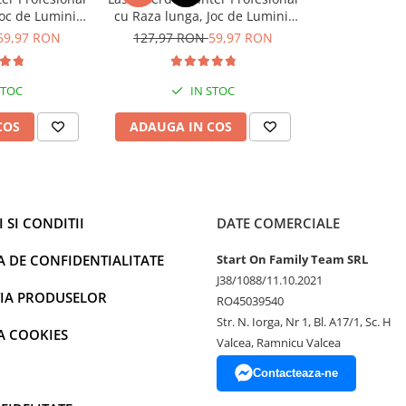
Joc de Lumini,
cu Raza lunga, Joc de Lumini,
USB, Pentru
Acumulator, USB, Pentru
59,97 RON
127,97 RON
59,97 RON
o rază de acțiune de 500 de
si Constructii
prezentari Birou si Constructii
nire/oprire cu indicator LED,
STOC
IN STOC
ă
mare. Mâner pentru prindere cu
COS
ADAUGA IN COS
lizat de ofițeri de pompieri de
coli, activități sportive,
zeze acest bullhorn minim pentru
oliție, inclusiv zgomot de sirenă
 SI CONDITII
DATE COMERCIALE
e pentru utilizare. Înregistrare
bundentă și sursă de sunet
A DE CONFIDENTIALITATE
Start On Family Team SRL
J38/1088/11.10.2021
IA PRODUSELOR
RO45039540
Str. N. Iorga, Nr 1, Bl. A17/1, Sc. H
A COOKIES
Valcea, Ramnicu Valcea
Contacteaza-ne