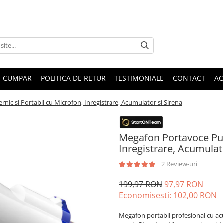
 CUMPAR
POLITICA DE RETUR
TESTIMONIALE
CONTACT
AC
ic si Portabil cu Microfon, Inregistrare, Acumulator si Sirena
Megafon Portavoce Pute
Inregistrare, Acumulat
2 Review-uri
199,97 RON
97,97 RON
Economisesti:
102,00
RON
Megafon portabil profesional cu ac