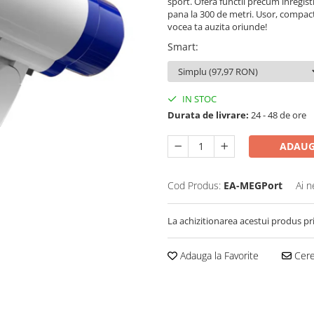
sport. Ofera functii precum inregist
pana la 300 de metri. Usor, compact
vocea ta auzita oriunde!
Smart
:
IN STOC
Durata de livrare:
24 - 48 de ore
ADAUG
Cod Produs:
EA-MEGPort
Ai n
La achizitionarea acestui produs pr
Adauga la Favorite
Cere 