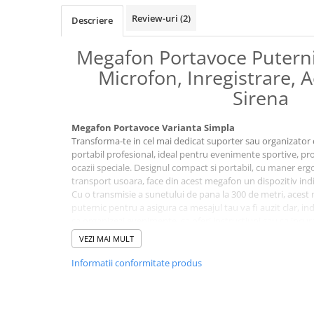
Binocluri Night Vision
Review-uri
(2)
Descriere
Binocluri Optice
Megafon Portavoce Puternic
Lunete
Microfon, Inregistrare, 
Monocluri Profesionale
Sirena
Monocluri Night Vision
Monocluri Optice
Megafon Portavoce Varianta Simpla
Telescoape
Transforma-te in cel mai dedicat suporter sau organizator
Trepiede
portabil profesional, ideal pentru evenimente sportive, pro
ocazii speciale. Designul compact si portabil, cu maner ergo
Lampi LED Smart
transport usoara, face din acest megafon un dispozitiv ind
Ortopedie si Orteze
Cu o transmisie a sunetului de pana la 300 de metri, acest
puternic pentru a asigura ca mesajul tau va fi auzit clar, ind
Aparate medicale
sa organizezi evenimente, sa oferi instructiuni sau sa incura
Produse ingrijire personala
megafon este alegerea perfecta.
VEZI MAI MULT
Suporturi ortopedice si orteze
Specificatii tehnice:
Informatii conformitate produs
Functii multiple: Inregistrare, Redare, Alarma, Muzica.
Distanta de transmisie: Pana la 300 de metri.