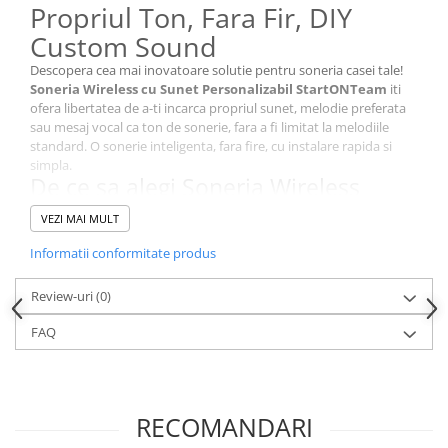
Propriul Ton, Fara Fir, DIY
Custom Sound
Descopera cea mai inovatoare solutie pentru soneria casei tale!
Soneria Wireless cu Sunet Personalizabil StartONTeam
iti
ofera libertatea de a-ti incarca propriul sunet, melodie preferata
sau mesaj vocal ca ton de sonerie, fara a fi limitat la melodiile
standard. O sonerie inteligenta, fara fire, cu instalare rapida si
simpla.
De ce sa alegi Soneria Wireless
Personalizabila StartONTeam?
VEZI MAI MULT
Spre deosebire de soneriile clasice cu tonuri predefinite, aceasta
sonerie wireless revolutionara iti permite sa personalizezi
Informatii conformitate produs
complet experienta sonora a casei tale. Fie ca vrei sa auzi un
cantec preferat, un mesaj de bun-venit sau sunetul unui animal
Review-uri
(0)
de companie, totul este posibil cu tehnologia DIY Custom Sound.
Caracteristici principale:
FAQ
Sunet 100% personalizabil
– Incarca orice melodie, sunet
sau inregistrare vocala direct de pe telefon
Wireless (fara fir)
– Transmisie radio stabila, fara cabluri,
instalare in cateva minute
RECOMANDARI
Raza extinsa de actiune
– Semnal wireless puternic pentru