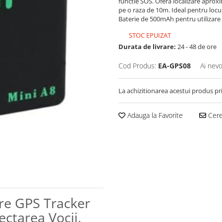
functie SOS. Ofera localizare aprox
pe o raza de 10m. Ideal pentru locu
Baterie de 500mAh pentru utilizare
STOC EPUIZAT
Durata de livrare:
24 - 48 de ore
Cod Produs:
EA-GPS08
Ai nevo
La achizitionarea acestui produs pr
Adauga la Favorite
Cere 
are GPS Tracker
ctarea Vocii,