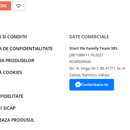
lefon mobil sau fix la cartela
COS
lta toate sunetele din incaperea
unetului.
tului.
 SI CONDITII
DATE COMERCIALE
A DE CONFIDENTIALITATE
Start On Family Team SRL
J38/1088/11.10.2021
IA PRODUSELOR
RO45039540
Str. N. Iorga, Nr 1, Bl. A17/1, Sc. H
A COOKIES
dispozitiv de incredere pentru
Valcea, Ramnicu Valcea
e solutia ideala pentru
Contacteaza-ne
FIDELITATE
I SICAP
EAZA PRODUSUL