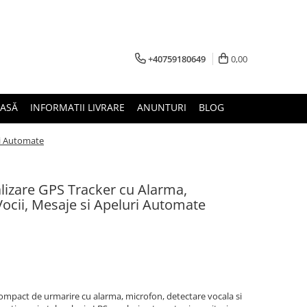
+40759180649
0,00
ASĂ
INFORMATII LIVRARE
ANUNTURI
BLOG
ri Automate
alizare GPS Tracker cu Alarma,
ocii, Mesaje si Apeluri Automate
compact de urmarire cu alarma, microfon, detectare vocala si