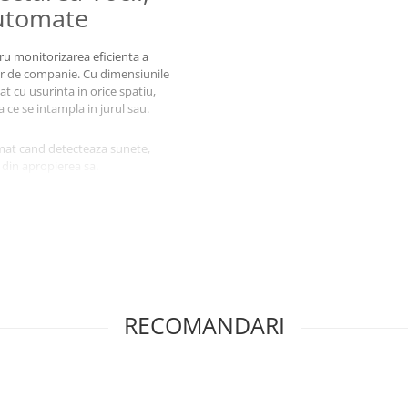
Automate
ru monitorizarea eficienta a
lor de companie. Cu dimensiunile
at cu usurinta in orice spatiu,
 ce se intampla in jurul sau.
mat cand detecteaza sunete,
 din apropierea sa.
din dispozitiv, poti asculta ce se
propiat turn GSM pentru a oferi o
i apel de urgenta catre un
 sau persoane aflate in situatii
 pana la 12 zile in standby,
RECOMANDARI
 functii precum controlul
curizat.