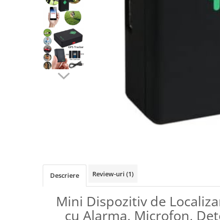
Camere Exterior
Camere Interior
Camere Spion
Control Acces & Accesorii
Accesorii
Interfoane Video
Dispozitive Ingrijire Corporala
Echipament Dresaj
Aparate Anti Câini cu Ultrasunete –
Dispozitive Profesionale de
Distribuie
Protecție
pe
Fluiere Anti-Latrat
Facebook
Pet Care
Review-uri
(1)
Zgarda Electrica
Descriere
Instrumente Optice
Mini Dispozitiv de Localiz
Binocluri Profesionale
cu Alarma, Microfon, Dete
Binocluri Digitale