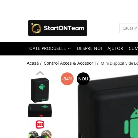
Toate Produsele
Autoaparare & Siguranta Personala
Spray de autoaparare
TOATE PRODUSELE
DESPRE NOI
AJUTOR
CUM
Articole Copii
Jucarii
Acasă /
Control Acces & Accesorii /
Mini Dispozitiv de L
Accesorii ingrijire copii
Irigatoare Nazale
-34%
NOU
Pre Lingurite Diversificare
Auto & Moto
GPS Tracker
Camere de Supraveghere
Camera Vanatoare
Camere Auto