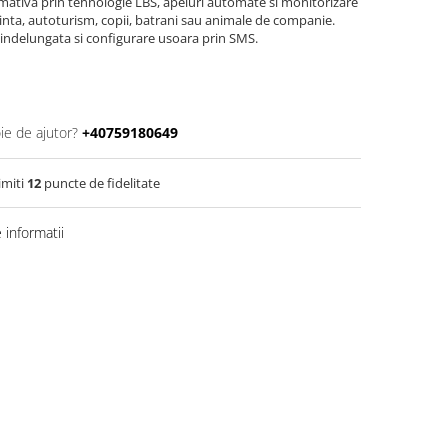
imativa prin tehnologie LBS, apeluri automate si monitorizare
inta, autoturism, copii, batrani sau animale de companie.
 indelungata si configurare usoara prin SMS.
ie de ajutor?
+40759180649
imiti
12
puncte de fidelitate
informatii