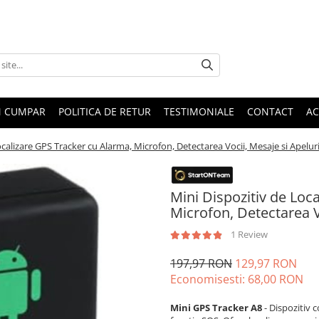
 CUMPAR
POLITICA DE RETUR
TESTIMONIALE
CONTACT
AC
ocalizare GPS Tracker cu Alarma, Microfon, Detectarea Vocii, Mesaje si Apelu
Mini Dispozitiv de Loc
Microfon, Detectarea V
1 Review
197,97 RON
129,97 RON
Economisesti:
68,00
RON
Mini GPS Tracker A8
- Dispozitiv 