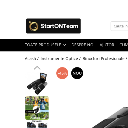
Toate Produsele
Autoaparare & Siguranta Personala
Spray de autoaparare
TOATE PRODUSELE
DESPRE NOI
AJUTOR
CUM
Articole Copii
Jucarii
Acasă /
Instrumente Optice /
Binocluri Profesionale 
Accesorii ingrijire copii
Irigatoare Nazale
-45%
NOU
Pre Lingurite Diversificare
Auto & Moto
GPS Tracker
Camere de Supraveghere
Camera Vanatoare
Camere Auto