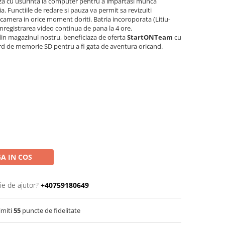
za cu usurinta la computer pentru a impartasi munca
a. Functiile de redare si pauza va permit sa revizuiti
mera in orice moment doriti. Batria incoroporata (Litiu-
nregistrarea video continua de pana la 4 ore.
 din magazinul nostru, beneficiaza de oferta
StartONTeam
cu
card de memorie SD pentru a fi gata de aventura oricand.
A IN COS
ie de ajutor?
+40759180649
imiti
55
puncte de fidelitate