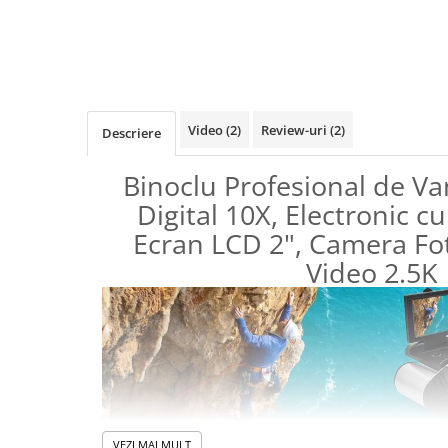
Binocluri Night Vision
Binocluri Optice
Lunete
Monocluri Profesionale
Video
(2)
Review-uri
(2)
Descriere
Monocluri Night Vision
Monocluri Optice
Binoclu Profesional de V
Telescoape
Digital 10X, Electronic cu
Trepiede
Ecran LCD 2", Camera Fo
Lampi LED Smart
Video 2.5K
Ortopedie si Orteze
Aparate medicale
Produse ingrijire personala
Suporturi ortopedice si orteze
VEZI MAI MULT