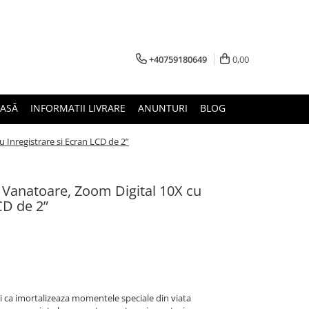
+40759180649
0,00
ASĂ
INFORMATII LIVRARE
ANUNTURI
BLOG
 Inregistrare si Ecran LCD de 2”
 Vanatoare, Zoom Digital 10X cu
CD de 2”
i ca imortalizeaza momentele speciale din viata