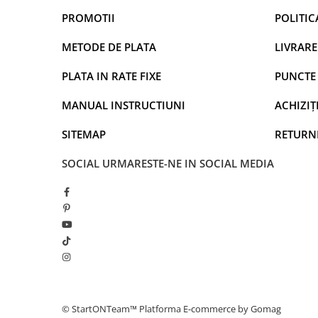
PROMOTII
POLITIC
METODE DE PLATA
LIVRARE
PLATA IN RATE FIXE
PUNCTE 
MANUAL INSTRUCTIUNI
ACHIZIȚI
SITEMAP
RETURN
SOCIAL
URMARESTE-NE IN SOCIAL MEDIA
TRANSFERA FISIERELE CU USURINTA
Binoclul profesional de vanatoare StartONTeam DT10, nu 
© StartONTeam™
Platforma E-commerce by Gomag