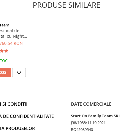
PRODUSE SIMILARE
NTeam
esional de
tal cu Night
 Ecran TFT 3",
760,54 RON
 Vision
l de memorie SD. Exista mai multe
STOC
erval de timp si de fotografiere
zare obisnuita sau puteti alege
COS
 secunde, 5 secunde, 10
 pe trepied.
 SI CONDITII
DATE COMERCIALE
A DE CONFIDENTIALITATE
Start On Family Team SRL
J38/1088/11.10.2021
IA PRODUSELOR
RO45039540