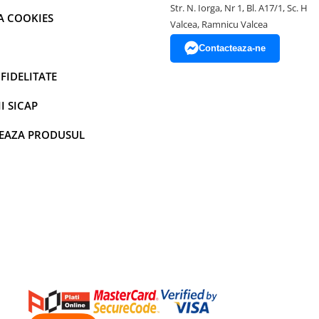
Str. N. Iorga, Nr 1, Bl. A17/1, Sc. H
A COOKIES
Valcea, Ramnicu Valcea
Contacteaza-ne
FIDELITATE
I SICAP
EAZA PRODUSUL
numai ca imortalizeaza