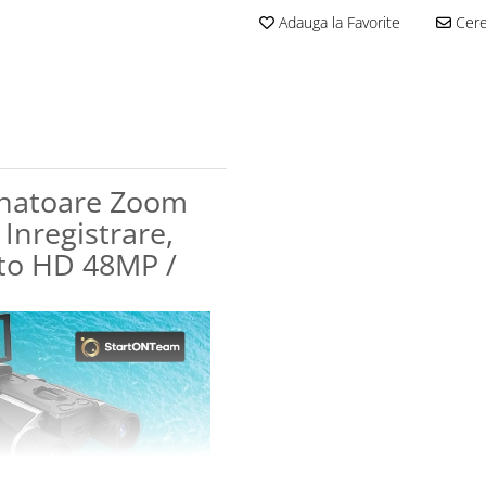
Adauga la Favorite
Cere 
anatoare Zoom
 Inregistrare,
to HD 48MP /