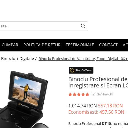
 CUMPAR
POLITICA DE RETUR
TESTIMONIALE
CONTACT
AC
/
Binocluri Digitale /
Binoclu Profesional de Vanatoare, Zoom Digital 10X cu
Binoclu Profesional de
Inregistrare si Ecran L
2 Review-uri
1.014,74 RON
557,18 RON
Economisesti:
457,56
RON
Binoclu Profesional
DT10
, nu numa