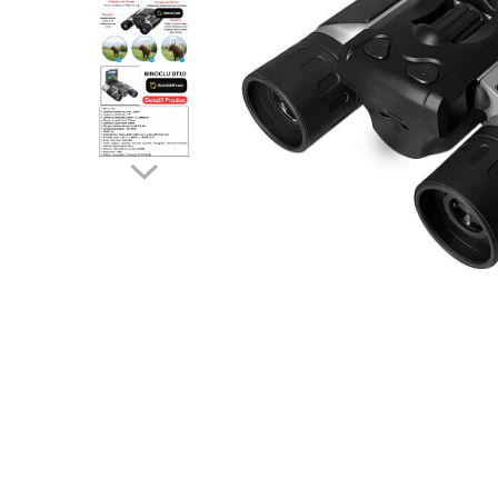
Camere Exterior
Camere Interior
Camere Spion
Control Acces & Accesorii
Accesorii
Interfoane Video
Dispozitive Ingrijire Corporala
Echipament Dresaj
Aparate Anti Câini cu Ultrasunete –
Dispozitive Profesionale de
Distribuie
Protecție
pe
Fluiere Anti-Latrat
Facebook
Pet Care
Zgarda Electrica
Instrumente Optice
Binocluri Profesionale
Binocluri Digitale